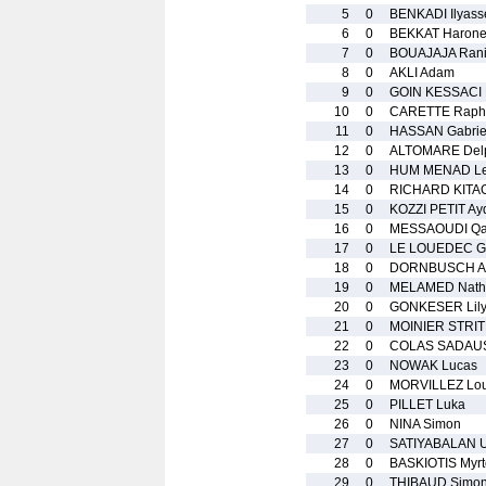
5
0
BENKADI Ilyass
6
0
BEKKAT Haron
7
0
BOUAJAJA Ran
8
0
AKLI Adam
9
0
GOIN KESSACI 
10
0
CARETTE Raph
11
0
HASSAN Gabrie
12
0
ALTOMARE Del
13
0
HUM MENAD Le
14
0
RICHARD KITA
15
0
KOZZI PETIT Ay
16
0
MESSAOUDI Qa
17
0
LE LOUEDEC Ga
18
0
DORNBUSCH A
19
0
MELAMED Nath
20
0
GONKESER Lil
21
0
MOINIER STRI
22
0
COLAS SADAUS
23
0
NOWAK Lucas
24
0
MORVILLEZ Lou
25
0
PILLET Luka
26
0
NINA Simon
27
0
SATIYABALAN 
28
0
BASKIOTIS Myrt
29
0
THIBAUD Simo