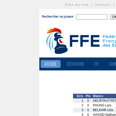
Plan du site
|
Contact
Rechercher un joueur
ACCUEIL
DÉCOUVRIR
FFE
COM
Ech.
Pts
Blancs
1
0
HEURTAUT-PETI
2
0
PHUNG Lam
3
0
BELKHIR Lilia
4
0
HASSID Nathae