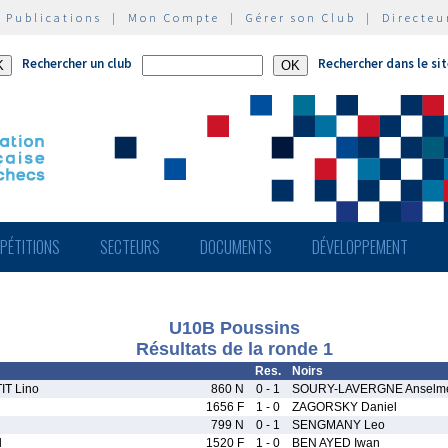
|
Publications
|
Mon Compte
|
Gérer son Club
|
Directeu
Rechercher un club
Rechercher dans le si
PÉTITIONS
SECTEURS
DOCUMENTS
DÉVELOPPEMENT
U10B Poussins
Résultats de la ronde 1
Res.
Noirs
T Lino
860 N
0 - 1
SOURY-LAVERGNE Anselm
1656 F
1 - 0
ZAGORSKY Daniel
799 N
0 - 1
SENGMANY Leo
l
1520 F
1 - 0
BEN AYED Iwan