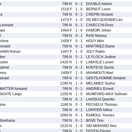
e
799 N
0 - 1
DOUBLE Adrien
e
1516 F
1 - 0
BERNOT Louis
ia
799 N
0 - 1
CREPIN Oceane
1474 F
1 - 0
DE MECQUENEM Leo
Leonard
799 N
0 - 1
CAVECCHI Enzo
ael
1464 F
1 - 0
HAMOIR Johan
l
799 N
0 - 1
RAIS Maissa
phine
1459 F
0 - 1
HOUY Milo
onard
799 N
0 - 1
MARTINEZ Diane
GAWA Nohan
1447 F
1 - 0
JOLY Pablo
den
799 N
0 - 1
LE FLOCH Justine
ssim
1420 N
1 - 0
LABASLE Lucien
briel
799 N
0 - 1
KONTEYE Sacha
nna
1409 F
1 - 0
MAHMOUTI Abel
anael
799 N
0 - 1
GENTILHOMME Armand
y
1280 N
1 - 0
MELAMED Sasha
TMATTER Armand
799 N
0 - 1
ANDRIEU Ernest
KAITE Largo
1250 N
1 - 0
MUMFORD-MAX Sullivan
799 N
0 - 1
LAISSUS Quentin
ise
1180 N
0 - 1
PECHEUX Thomas
799 N
0 - 1
LOPATER Arthur
1060 N
0 - 1
RAMOUL Younes
Ubashana
799 N
0 - 1
BOVE Tino
o
1010 N
1 - 0
SID-MOHAND Neo
n
799 N
1 - 0
DOYEN Eleony