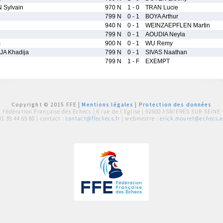
Sylvain
970 N
1 - 0
TRAN Lucie
799 N
0 - 1
BOYA Arthur
940 N
0 - 1
WEINZAEPFLEN Martin
799 N
0 - 1
AOUDIA Neyla
m
900 N
0 - 1
WU Remy
A Khadija
799 N
0 - 1
SIVAS Naathan
799 N
1 - F
EXEMPT
Copyright © 2015 FFE |
Mentions légales
|
Protection des données
Fédération Française des Echecs |
6 rue de l'Eglise | 92600 ASNIERES SUR SEINE
01 39 44 65 80
| contact :
contact@ffechecs.fr
| webmestre :
erick.mouret@echecs.as