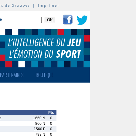
rs de Groupes
|
Imprimer
te
PARTENAIRES
BOUTIQUE
Pts
e
1660 N
0
860 N
0
1560 F
0
799 N
0