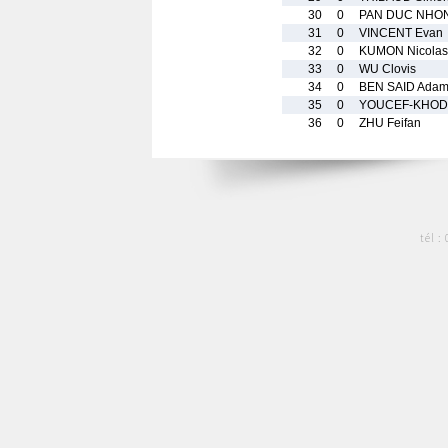
30
0
PAN DUC NHON 
31
0
VINCENT Evan
32
0
KUMON Nicolas
33
0
WU Clovis
34
0
BEN SAID Ada
35
0
YOUCEF-KHODJ
36
0
ZHU Feifan
tél :