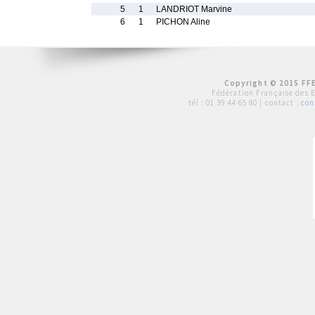
5
1
LANDRIOT Marvine
6
1
PICHON Aline
Copyright © 2015 FFE
Fédération Française des 
tél :
01 39 44 65 80
| contact :
con