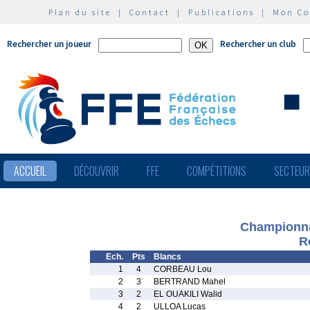
Plan du site
|
Contact
|
Publications
|
Mon C
Rechercher un joueur
Rechercher un club
ACCUEIL
DÉCOUVRIR
FFE
COMPÉTITIONS
SECTEU
Championnat
R
Ech.
Pts
Blancs
1
4
CORBEAU Lou
2
3
BERTRAND Mahel
3
2
EL OUAKILI Walid
4
2
ULLOA Lucas