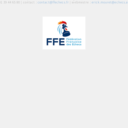
01 39 44 65 80
| contact :
contact@ffechecs.fr
| webmestre :
erick.mouret@echecs.as