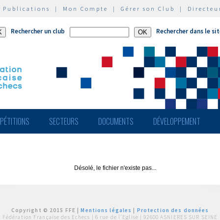
|
Publications
|
Mon Compte
|
Gérer son Club
|
Directeu
Rechercher un club
Rechercher dans le si
PÉTITIONS
SECTEURS
DOCUMENTS
DÉVELOPPEMENT
Désolé, le fichier n'existe pas...
Copyright © 2015 FFE |
Mentions légales
|
Protection des données
Fédération Française des Echecs |
6 rue de l'Eglise | 92600 ASNIERES SUR SEINE