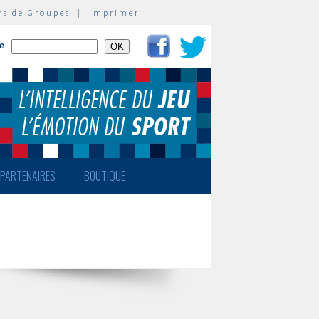
rs de Groupes
|
Imprimer
te
PARTENAIRES
BOUTIQUE