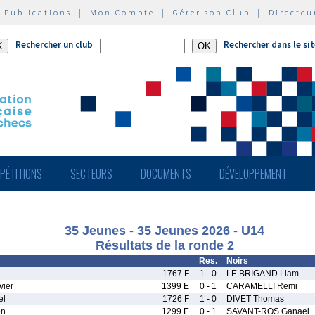
|
Publications
|
Mon Compte
|
Gérer son Club
|
Directeu
Rechercher un club
Rechercher dans le si
PÉTITIONS
SECTEURS
DOCUMENTS
DÉVELOPPEMENT
35 Jeunes - 35 Jeunes 2026 - U14
Résultats de la ronde 2
Res.
Noirs
1767 F
1 - 0
LE BRIGAND Liam
ier
1399 E
0 - 1
CARAMELLI Remi
el
1726 F
1 - 0
DIVET Thomas
en
1299 E
0 - 1
SAVANT-ROS Ganael