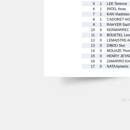
5
1
LEE Terence
6
1
PATEL Anas
7
1
KAN Vladislav
8
1
CADORET HOY
9
1
RAHYER Sac
10
0
KERMARREC 
11
0
BOUETEL Leo
12
0
LEMAISTRE A
13
0
DIBOU Seo
14
0
MOUAZE Tho
15
0
HENRY JEYAP
16
0
ZAMARRO Emi
17
0
NATA Aymeric
tél :