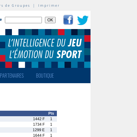
rs de Groupes
|
Imprimer
te
PARTENAIRES
BOUTIQUE
Pts
1442 F
1
1734 F
1
1299 E
1
1644 F
1