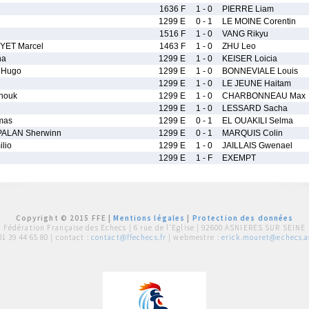
1636 F
1 - 0
PIERRE Liam
1299 E
0 - 1
LE MOINE Corentin
1516 F
1 - 0
VANG Rikyu
ET Marcel
1463 F
1 - 0
ZHU Leo
ha
1299 E
1 - 0
KEISER Loicia
Hugo
1299 E
1 - 0
BONNEVIALE Louis
1299 E
1 - 0
LE JEUNE Haitam
nouk
1299 E
1 - 0
CHARBONNEAU Max
1299 E
1 - 0
LESSARD Sacha
mas
1299 E
0 - 1
EL OUAKILI Selma
ALAN Sherwinn
1299 E
0 - 1
MARQUIS Colin
lio
1299 E
1 - 0
JAILLAIS Gwenael
1299 E
1 - F
EXEMPT
Copyright © 2015 FFE |
Mentions légales
|
Protection des données
Fédération Française des Echecs |
6 rue de l'Eglise | 92600 ASNIERES SUR SEINE
01 39 44 65 80
| contact :
contact@ffechecs.fr
| webmestre :
erick.mouret@echecs.as