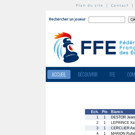
Plan du site
|
Contact
Rechercher un joueur
ACCUEIL
DÉCOUVRIR
FFE
COM
Ech.
Pts
Blancs
1
1
DESTOR Jean
2
1
LEPRINCE Xav
3
1
CERCLIER Ax
4
1
MARION Rub