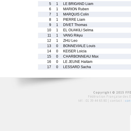
5
1
LE BRIGAND Liam
6
1
MARION Ruben
7
1
MARQUIS Colin
8
1
PIERRE Liam
9
1
DIVET Thomas
10
1
EL OUAKILI Selma
11
1
VANG Rikyu
12
1
ZHU Leo
13
0
BONNEVIALE Louis
14
0
KEISER Loicia
15
0
CHARBONNEAU Max
16
0
LE JEUNE Haitam
17
0
LESSARD Sacha
Copyright © 2015 FFE
Fédération Française des 
tél :
01 39 44 65 80
| contact :
con