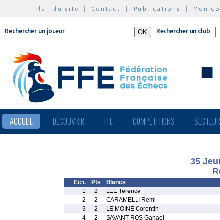
Plan du site
|
Contact
|
Publications
|
Mon C
Rechercher un joueur
Rechercher un club
ACCUEIL
DÉCOUVRIR
FFE
COMPÉTITIONS
SECTEU
35 Jeu
R
Ech.
Pts
Blancs
1
2
LEE Terence
2
2
CARAMELLI Remi
3
2
LE MOINE Corentin
4
2
SAVANT-ROS Ganael