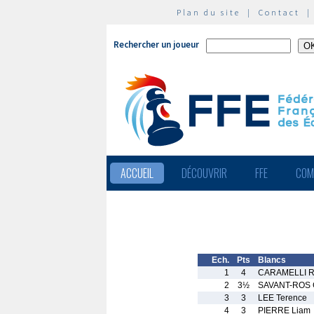
Plan du site
|
Contact
Rechercher un joueur
ACCUEIL
DÉCOUVRIR
FFE
COM
Ech.
Pts
Blancs
1
4
CARAMELLI R
2
3½
SAVANT-ROS 
3
3
LEE Terence
4
3
PIERRE Liam