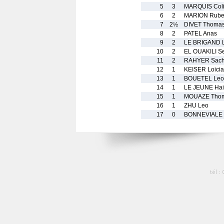
5
3
MARQUIS Col
6
2
MARION Rub
7
2½
DIVET Thoma
8
2
PATEL Anas
9
2
LE BRIGAND 
10
2
EL OUAKILI S
11
2
RAHYER Sac
12
1
KEISER Loicia
13
1
BOUETEL Leo
14
1
LE JEUNE Hai
15
1
MOUAZE Tho
16
1
ZHU Leo
17
0
BONNEVIALE 
tél :