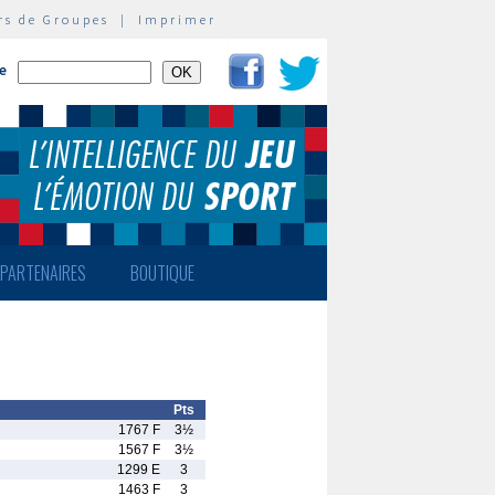
rs de Groupes
|
Imprimer
te
PARTENAIRES
BOUTIQUE
Pts
1767 F
3½
1567 F
3½
1299 E
3
1463 F
3