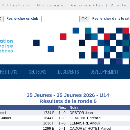
|
Publications
|
Mon Compte
|
Gérer son Club
|
Directeu
Rechercher un club
Rechercher dans le si
PÉTITIONS
SECTEURS
DOCUMENTS
DÉVELOPPEMENT
35 Jeunes - 35 Jeunes 2026 - U14
Résultats de la ronde 5
Res.
Noirs
emi
1734 F
1 - 0
DESTOR Jean
Ganael
1644 F
1 - 0
LE MOINE Corentin
1636 F
1 - 0
LEMAISTRE Anouk
1299 E
0 - 1
CADORET HOYET Marcel