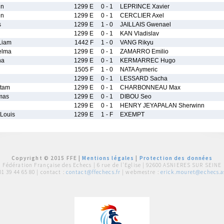
in
1299 E
0 - 1
LEPRINCE Xavier
en
1299 E
0 - 1
CERCLIER Axel
s
1299 E
1 - 0
JAILLAIS Gwenael
1299 E
0 - 1
KAN Vladislav
Liam
1442 F
1 - 0
VANG Rikyu
elma
1299 E
0 - 1
ZAMARRO Emilio
ha
1299 E
0 - 1
KERMARREC Hugo
1505 F
1 - 0
NATA Aymeric
1299 E
0 - 1
LESSARD Sacha
tam
1299 E
0 - 1
CHARBONNEAU Max
mas
1299 E
0 - 1
DIBOU Seo
1299 E
0 - 1
HENRY JEYAPALAN Sherwinn
Louis
1299 E
1 - F
EXEMPT
Copyright © 2015 FFE |
Mentions légales
|
Protection des données
Fédération Française des Echecs |
6 rue de l'Eglise | 92600 ASNIERES SUR SEINE
01 39 44 65 80
| contact :
contact@ffechecs.fr
| webmestre :
erick.mouret@echecs.as