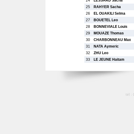
24
LESSARD Sacha
25
RAHYER Sacha
26
EL OUAKILI Selma
27
BOUETEL Leo
28
BONNEVIALE Louis
29
MOUAZE Thomas
30
CHARBONNEAU Max
31
NATA Aymeric
32
ZHU Leo
33
LE JEUNE Haitam
tél :