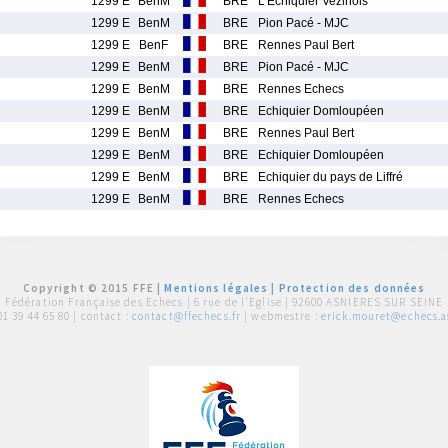
1299 E
BenM
BRE
L'Echiquier Vezinois
1299 E
BenM
BRE
Pion Pacé - MJC
1299 E
BenF
BRE
Rennes Paul Bert
1299 E
BenM
BRE
Pion Pacé - MJC
1299 E
BenM
BRE
Rennes Echecs
1299 E
BenM
BRE
Echiquier Domloupéen
1299 E
BenM
BRE
Rennes Paul Bert
1299 E
BenM
BRE
Echiquier Domloupéen
1299 E
BenM
BRE
Echiquier du pays de Liffré
1299 E
BenM
BRE
Rennes Echecs
Copyright © 2015 FFE |
Mentions légales
|
Protection des données
Fédération Française des Echecs |
6 rue de l'Eglise | 92600 ASNIERES SUR SEINE
01 39 44 65 80
| contact :
contact@ffechecs.fr
| webmestre :
erick.mouret@echecs.as