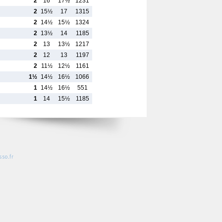
2
16
17½
1231
2
15½
17
1315
2
14½
15½
1324
2
13½
14
1185
2
13
13½
1217
2
12
13
1197
2
11½
12½
1161
1½
14½
16½
1066
1
14½
16½
551
1
14
15½
1185
so.fr