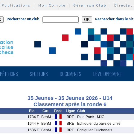
|
Publications
|
Mon Compte
|
Gérer son Club
|
Directeu
Rechercher un club
Rechercher dans le si
PÉTITIONS
SECTEURS
DOCUMENTS
DÉVELOPPEMENT
35 Jeunes - 35 Jeunes 2026 - U14
Classement après la ronde 6
Elo
Cat.
Fede
Ligue
Club
1734 F
BenM
BRE
Pion Pacé - MJC
1644 F
BenM
BRE
Echiquier du pays de Liffré
1636 F
BenM
BRE
Echiquier Guichenais