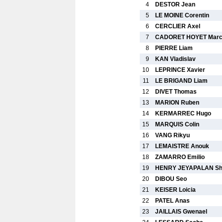
4
DESTOR Jean
5
LE MOINE Corentin
6
CERCLIER Axel
7
CADORET HOYET Marc
8
PIERRE Liam
9
KAN Vladislav
10
LEPRINCE Xavier
11
LE BRIGAND Liam
12
DIVET Thomas
13
MARION Ruben
14
KERMARREC Hugo
15
MARQUIS Colin
16
VANG Rikyu
17
LEMAISTRE Anouk
18
ZAMARRO Emilio
19
HENRY JEYAPALAN Sh
20
DIBOU Seo
21
KEISER Loicia
22
PATEL Anas
23
JAILLAIS Gwenael