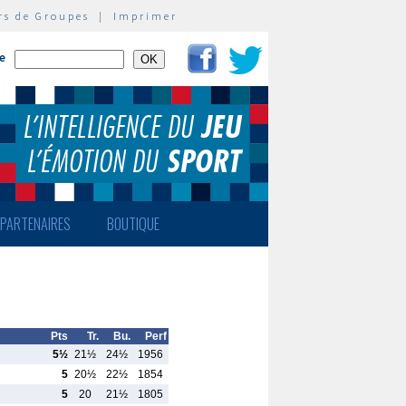
rs de Groupes
|
Imprimer
te
PARTENAIRES
BOUTIQUE
Pts
Tr.
Bu.
Perf
5½
21½
24½
1956
5
20½
22½
1854
5
20
21½
1805