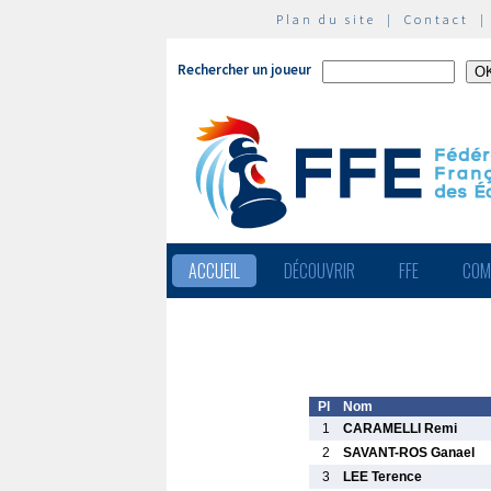
Plan du site
|
Contact
Rechercher un joueur
ACCUEIL
DÉCOUVRIR
FFE
COM
Pl
Nom
1
CARAMELLI Remi
2
SAVANT-ROS Ganael
3
LEE Terence