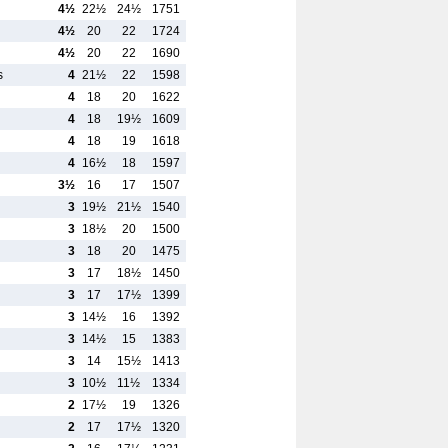
4½
22½
24½
1751
4½
20
22
1724
4½
20
22
1690
s
4
21½
22
1598
4
18
20
1622
4
18
19½
1609
4
18
19
1618
4
16½
18
1597
3½
16
17
1507
3
19½
21½
1540
3
18½
20
1500
3
18
20
1475
3
17
18½
1450
3
17
17½
1399
3
14½
16
1392
3
14½
15
1383
3
14
15½
1413
3
10½
11½
1334
2
17½
19
1326
2
17
17½
1320