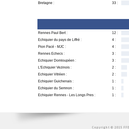
Bretagne :
33 :
Rennes Paul Bert :
12 :
Echiquier du pays de Liffré :
4 :
Pion Pacé - MJC :
4 :
Rennes Echecs :
3 :
Echiquier Domloupéen :
3 :
L'Echiquier Vezinois :
2 :
Echiquier Vitréen :
2 :
Echiquier Guichenais :
1 :
Echiquier du Semnon :
1 :
Echiquier Rennes - Les Longs Pres :
1 :
Copyright © 2015 FFE