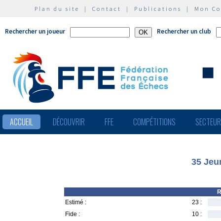
Plan du site
|
Contact
|
Publications
|
Mon C
Rechercher un joueur
Rechercher un club
ACCUEIL
DÉCOUVRIR
FFE
COMPÉTITIONS
SECTEU
35 Jeu
R
Estimé :
23 :
Fide :
10 :