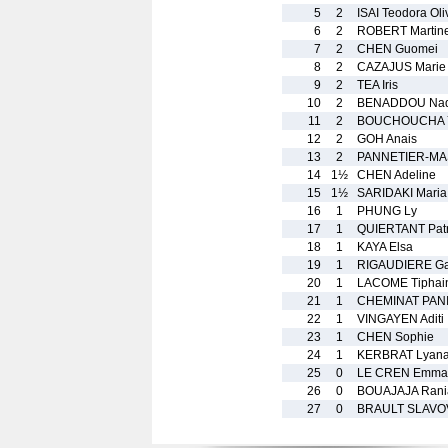
5
2
ISAI Teodora Oli
6
2
ROBERT Martin
7
2
CHEN Guomei
8
2
CAZAJUS Marie
9
2
TEA Iris
10
2
BENADDOU Nad
11
2
BOUCHOUCHA 
12
2
GOH Anais
13
2
PANNETIER-MAS
14
1½
CHEN Adeline
15
1½
SARIDAKI Maria
16
1
PHUNG Ly
17
1
QUIERTANT Patr
18
1
KAYA Elsa
19
1
RIGAUDIERE Gab
20
1
LACOME Tiphai
21
1
CHEMINAT PANI
22
1
VINGAYEN Aditi
23
1
CHEN Sophie
24
1
KERBRAT Lyan
25
0
LE CREN Emma
26
0
BOUAJAJA Rani
27
0
BRAULT SLAVO