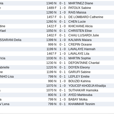
via
1340 N
0 - 1
MARTINEZ Diane
e
1489 F
1 - 0
PATOUX Sabine
1280 N
1 - 0
RAIS Maissa
1457 F
0 - 1
DE LOMBARD Catherine
1260 N
0 - 1
CHEN Lucie
ine
1422 F
1 - 0
KHICHANE Alicia
Yael
1050 N
0 - 1
CHRISTEN Elise
1402 F
0 - 1
CHAU LUSARDI Julie
SARANI Delia
1399 N
1 - 0
KALMAN Maiara
999 N
0 - 1
CREPIN Oceane
1199 N
1 - 0
LAVALAYE Hannah
1467 F
1 - 0
LAVALAYE Lila
icia
1030 N
0 - 1
MARTIN Sophie
1230 N
0 - 1
DEFONTAINE Chantal
rielle
1220 N
0 - 1
DOYEN Eleony
ne
1199 N
0 - 1
GARUFI Sabine
NHO Lisa
799 N
0 - 1
LEPLEY Emilie
990 N
1 - 0
BOUZID Kahina
1070 N
1 - 0
YOUCEF-KHODJA Khadija
a
1070 N
0 - 1
SUTHAKAR Hamsika
800 N
1 - 0
AYED Mahbouba
a
799 N
1 - 0
BABAY Molka
V Lena
799 N
0 - 1
KHAMMAR Tesnim