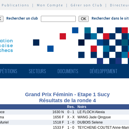
|
Publications
|
Mon Compte
|
Gérer son Club
|
Directeu
Rechercher un club
Rechercher dans le si
PÉTITIONS
SECTEURS
DOCUMENTS
DÉVELOPPEMENT
Grand Prix Féminin - Etape 1 Sucy
Résultats de la ronde 4
Res.
Noirs
nce
1630 N
0 - 1
LE FLOCH Alexia
na
1656 F
X - X
WANG Jade Qingyue
uriel
1518 F
1 - 0
DUBOIS Selene
1533 F
1 - 0
TEYCHENE-COUTET Anne-Mari