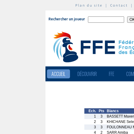
Plan du site
|
Contact
Rechercher un joueur
ACCUEIL
DÉCOUVRIR
FFE
COM
Ech.
Pts
Blancs
1
3
BASSETT Maxe
2
3
KHICHANE Sele
3
3
FOULONNEAU M
4
2
SARR Amiba