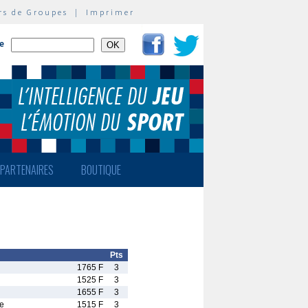
rs de Groupes
|
Imprimer
te
PARTENAIRES
BOUTIQUE
Pts
1765 F
3
1525 F
3
1655 F
3
e
1515 F
3