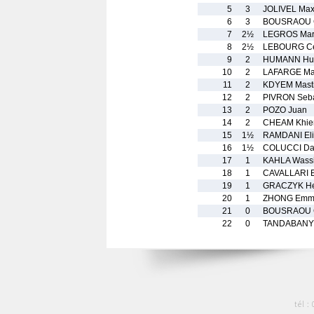
5
3
JOLIVEL Ma
6
3
BOUSRAOU 
7
2½
LEGROS Mar
8
2½
LEBOURG Ce
9
2
HUMANN Hu
10
2
LAFARGE Ma
11
2
KDYEM Mast
12
2
PIVRON Seba
13
2
POZO Juan
14
2
CHEAM Khie
15
1½
RAMDANI Eli
16
1½
COLUCCI Da
17
1
KAHLA Wass
18
1
CAVALLARI E
19
1
GRACZYK He
20
1
ZHONG Emm
21
0
BOUSRAOU 
22
0
TANDABANY 
tél :