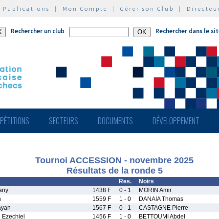
|
Publications
|
Mon Compte
|
Gérer son Club
|
Directeu
Rechercher un club
Rechercher dans le si
PÉTITIONS
SECTEURS
DOCUMENTS
DÉVELOPPEMENT
Tournoi ACCESSION - novembre 2025
Résultats de la ronde 5
Res.
Noirs
any
1438 F
0 - 1
MORIN Amir
n
1559 F
1 - 0
DANAIA Thomas
ayan
1567 F
0 - 1
CASTAGNE Pierre
Ezechiel
1456 F
1 - 0
BETTOUMI Abdel