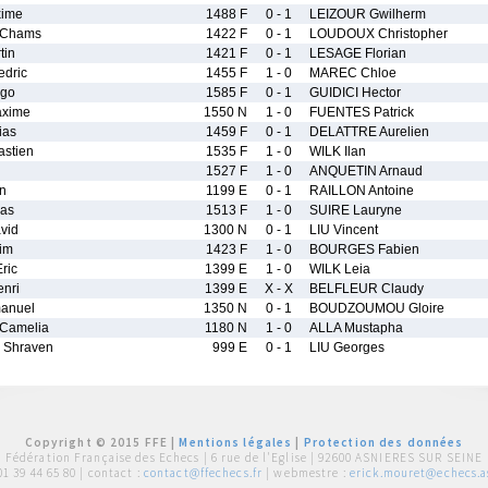
xime
1488 F
0 - 1
LEIZOUR Gwilherm
Chams
1422 F
0 - 1
LOUDOUX Christopher
tin
1421 F
0 - 1
LESAGE Florian
dric
1455 F
1 - 0
MAREC Chloe
go
1585 F
0 - 1
GUIDICI Hector
xime
1550 N
1 - 0
FUENTES Patrick
ias
1459 F
0 - 1
DELATTRE Aurelien
stien
1535 F
1 - 0
WILK Ilan
1527 F
1 - 0
ANQUETIN Arnaud
n
1199 E
0 - 1
RAILLON Antoine
as
1513 F
1 - 0
SUIRE Lauryne
vid
1300 N
0 - 1
LIU Vincent
im
1423 F
1 - 0
BOURGES Fabien
ric
1399 E
1 - 0
WILK Leia
nri
1399 E
X - X
BELFLEUR Claudy
anuel
1350 N
0 - 1
BOUDZOUMOU Gloire
Camelia
1180 N
1 - 0
ALLA Mustapha
Shraven
999 E
0 - 1
LIU Georges
Copyright © 2015 FFE |
Mentions légales
|
Protection des données
Fédération Française des Echecs |
6 rue de l'Eglise | 92600 ASNIERES SUR SEINE
01 39 44 65 80
| contact :
contact@ffechecs.fr
| webmestre :
erick.mouret@echecs.as