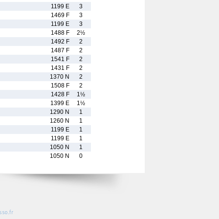
1199 E
3
1469 F
3
1199 E
3
1488 F
2½
1492 F
2
1487 F
2
1541 F
2
1431 F
2
1370 N
2
1508 F
2
1428 F
1½
1399 E
1½
1290 N
1
1260 N
1
1199 E
1
1199 E
1
1050 N
1
1050 N
0
so.fr