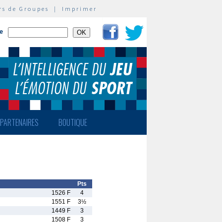
rs de Groupes
|
Imprimer
te
PARTENAIRES
BOUTIQUE
Pts
1526 F
4
1551 F
3½
1449 F
3
1508 F
3