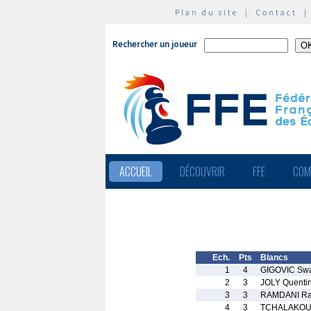
Plan du site
|
Contact
Rechercher un joueur
ACCUEIL
DÉCOUVRIR
FFE
COM
Ech.
Pts
Blancs
1
4
GIGOVIC Sw
2
3
JOLY Quenti
3
3
RAMDANI R
4
3
TCHALAKOU 