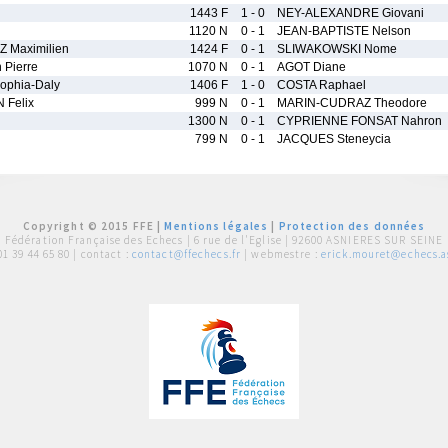
1443 F
1 - 0
NEY-ALEXANDRE Giovani
1120 N
0 - 1
JEAN-BAPTISTE Nelson
 Maximilien
1424 F
0 - 1
SLIWAKOWSKI Nome
Pierre
1070 N
0 - 1
AGOT Diane
phia-Daly
1406 F
1 - 0
COSTA Raphael
 Felix
999 N
0 - 1
MARIN-CUDRAZ Theodore
1300 N
0 - 1
CYPRIENNE FONSAT Nahron
799 N
0 - 1
JACQUES Steneycia
Copyright © 2015 FFE |
Mentions légales
|
Protection des données
Fédération Française des Echecs |
6 rue de l'Eglise | 92600 ASNIERES SUR SEINE
01 39 44 65 80
| contact :
contact@ffechecs.fr
| webmestre :
erick.mouret@echecs.as