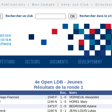
|
Publications
|
Mon Compte
|
Gérer son Club
|
Directeu
Rechercher un club
Rechercher dans le si
PÉTITIONS
SECTEURS
DOCUMENTS
DÉVELOPPEMENT
4e Open LDB - Jeunes
Résultats de la ronde 1
Res.
Noirs
ego-Francois
1540 F
1 - 0
VERNEUIL Alexandre
l
1190 N
1 - 0
HOREL Mary
1473 F
1 - 0
BEDROUNE Aylane
reck
1160 N
0 - 1
JEAN-LOUIS Lukas