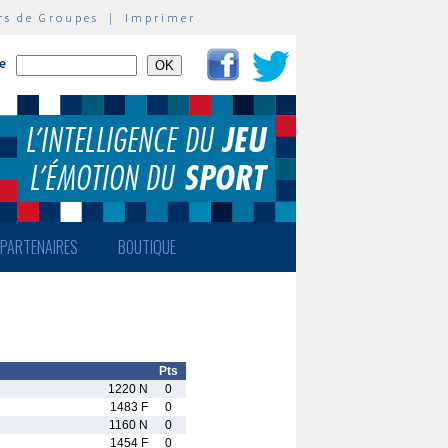
rs de Groupes
|
Imprimer
te
PARTENAIRES
BOUTIQUE
Pts
1220 N
0
1483 F
0
1160 N
0
1454 F
0