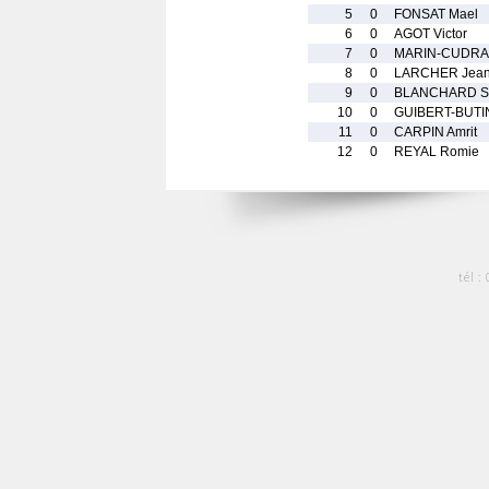
5
0
FONSAT Mael
6
0
AGOT Victor
7
0
MARIN-CUDRAZ
8
0
LARCHER Jean 
9
0
BLANCHARD So
10
0
GUIBERT-BUTIN
11
0
CARPIN Amrit
12
0
REYAL Romie
tél :