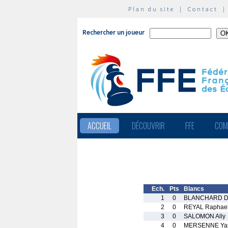
Plan du site
|
Contact
Rechercher un joueur
ACCUEIL
DÉCOUVRIR
FFE
COM
Ech.
Pts
Blancs
1
0
BLANCHARD Di
2
0
REYAL Raphae
3
0
SALOMON Ally
4
0
MERSENNE Ya