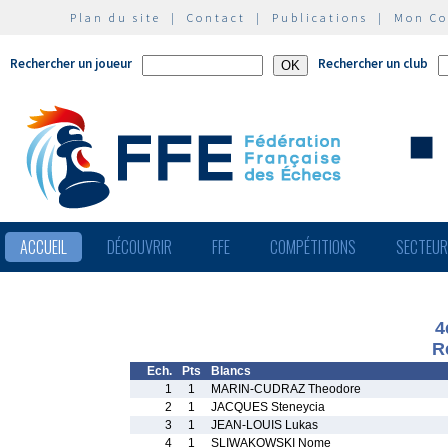
Plan du site
|
Contact
|
Publications
|
Mon C
Rechercher un joueur
Rechercher un club
ACCUEIL
DÉCOUVRIR
FFE
COMPÉTITIONS
SECTEU
4
R
Ech.
Pts
Blancs
1
1
MARIN-CUDRAZ Theodore
2
1
JACQUES Steneycia
3
1
JEAN-LOUIS Lukas
4
1
SLIWAKOWSKI Nome