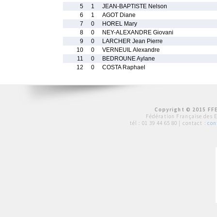
5
1
JEAN-BAPTISTE Nelson
6
1
AGOT Diane
7
0
HOREL Mary
8
0
NEY-ALEXANDRE Giovani
9
0
LARCHER Jean Pierre
10
0
VERNEUIL Alexandre
11
0
BEDROUNE Aylane
12
0
COSTA Raphael
Copyright © 2015 FFE
Fédération Française des 
tél :
01 39 44 65 80
| contact :
con