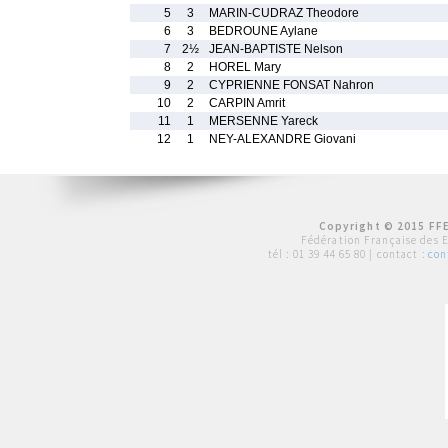
5
3
MARIN-CUDRAZ Theodore
6
3
BEDROUNE Aylane
7
2½
JEAN-BAPTISTE Nelson
8
2
HOREL Mary
9
2
CYPRIENNE FONSAT Nahron
10
2
CARPIN Amrit
11
1
MERSENNE Yareck
12
1
NEY-ALEXANDRE Giovani
Copyright © 2015 FFE
Fédération Française des 
tél :
01 39 44 65 80
| contact :
con