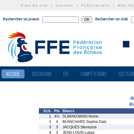
Plan du site
|
Contact
|
Publications
|
Mon C
Rechercher un joueur
Rechercher un club
ACCUEIL
DÉCOUVRIR
FFE
COMPÉTITIONS
SECTEU
4
R
Ech.
Pts
Blancs
1
4½
SLIWAKOWSKI Nome
2
4
BLANCHARD Sophia-Daly
3
3
JACQUES Steneycia
4
3
JEAN-LOUIS Lukas