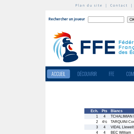
Plan du site
|
Contact
Rechercher un joueur
ACCUEIL
DÉCOUVRIR
FFE
COM
Ech.
Pts
Blancs
1
4
TCHALIMIAN 
2
4½
TARQUINI Co
3
4
VIDAL Llewell
4
4
BEC William