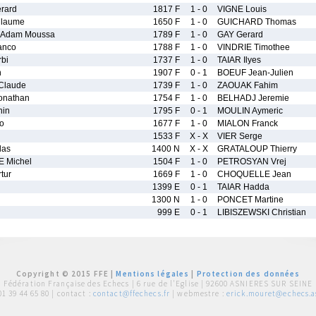
rard
1817 F
1 - 0
VIGNE Louis
llaume
1650 F
1 - 0
GUICHARD Thomas
Adam Moussa
1789 F
1 - 0
GAY Gerard
anco
1788 F
1 - 0
VINDRIE Timothee
bi
1737 F
1 - 0
TAIAR Ilyes
n
1907 F
0 - 1
BOEUF Jean-Julien
Claude
1739 F
1 - 0
ZAOUAK Fahim
onathan
1754 F
1 - 0
BELHADJ Jeremie
nin
1795 F
0 - 1
MOULIN Aymeric
o
1677 F
1 - 0
MIALON Franck
1533 F
X - X
VIER Serge
las
1400 N
X - X
GRATALOUP Thierry
 Michel
1504 F
1 - 0
PETROSYAN Vrej
tur
1669 F
1 - 0
CHOQUELLE Jean
1399 E
0 - 1
TAIAR Hadda
1300 N
1 - 0
PONCET Martine
999 E
0 - 1
LIBISZEWSKI Christian
Copyright © 2015 FFE |
Mentions légales
|
Protection des données
Fédération Française des Echecs |
6 rue de l'Eglise | 92600 ASNIERES SUR SEINE
01 39 44 65 80
| contact :
contact@ffechecs.fr
| webmestre :
erick.mouret@echecs.as