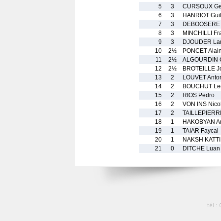
5
3
CURSOUX Ge
6
3
HANRIOT Gui
7
3
DEBOOSERE 
8
3
MINCHILLI Fr
9
3
DJOUDER Lar
10
2½
PONCET Alai
11
2½
ALGOURDIN 
12
2½
BROTEILLE J
13
2
LOUVET Anto
14
2
BOUCHUT Le
15
2
RIOS Pedro
16
2
VON INS Nico
17
2
TAILLEPIERRE
18
1
HAKOBYAN Ar
19
1
TAIAR Faycal
20
1
NAKSH KATTI
21
0
DITCHE Luan
tél :