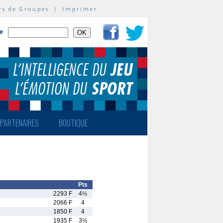
rs de Groupes
|
Imprimer
te
PARTENAIRES
BOUTIQUE
Pts
2293 F
4½
2066 F
4
1850 F
4
1935 F
3½