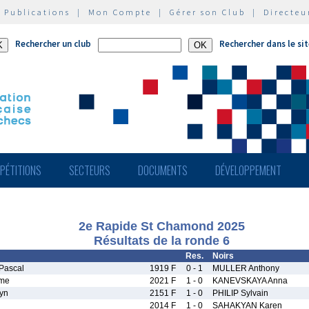
|
Publications
|
Mon Compte
|
Gérer son Club
|
Directeu
Rechercher un club
Rechercher dans le si
PÉTITIONS
SECTEURS
DOCUMENTS
DÉVELOPPEMENT
2e Rapide St Chamond 2025
Résultats de la ronde 6
Res.
Noirs
Pascal
1919 F
0 - 1
MULLER Anthony
me
2021 F
1 - 0
KANEVSKAYA Anna
yn
2151 F
1 - 0
PHILIP Sylvain
2014 F
1 - 0
SAHAKYAN Karen