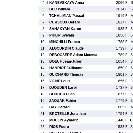
4
ff
KANEVSKAYA Anna
2066 F
S
5
BEC William
2014 F
S
6
TCHALIMIAN Pascal
1919 F
V
7
CURSOUX Gerard
1817 F
V
8
SAHAKYAN Karen
1935 F
S
9
PHILIP Sylvain
1850 F
S
10
MINCHILLI Franco
1788 F
V
11
ALGOURDIN Claude
1739 F
S
12
DEBOOSERE Adam Moussa
1789 F
S
13
BOEUF Jean-Julien
1654 F
S
14
HANRIOT Guillaume
1650 F
S
15
GUICHARD Thomas
1801 F
S
16
VIGNE Louis
1656 F
J
17
DJOUDER Larbi
1737 F
S
18
BOUCHUT Leo
1677 F
S
19
ZAOUAK Fahim
1779 F
S
20
GAY Gerard
1685 F
V
21
BROTEILLE Jonathan
1754 F
S
22
MOULIN Aymeric
1440 F
C
23
RIOS Pedro
1533 F
S