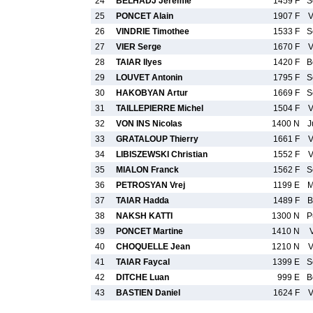
24
BELHADJ Jeremie
1459 F
S
25
PONCET Alain
1907 F
V
26
VINDRIE Timothee
1533 F
S
27
VIER Serge
1670 F
V
28
TAIAR Ilyes
1420 F
B
29
LOUVET Antonin
1795 F
S
30
HAKOBYAN Artur
1669 F
S
31
TAILLEPIERRE Michel
1504 F
V
32
VON INS Nicolas
1400 N
J
33
GRATALOUP Thierry
1661 F
V
34
LIBISZEWSKI Christian
1552 F
V
35
MIALON Franck
1562 F
S
36
PETROSYAN Vrej
1199 E
M
37
TAIAR Hadda
1489 F
B
38
NAKSH KATTI
1300 N
P
39
PONCET Martine
1410 N
40
CHOQUELLE Jean
1210 N
V
41
TAIAR Faycal
1399 E
S
42
DITCHE Luan
999 E
B
43
BASTIEN Daniel
1624 F
V