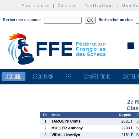
Plan du site
|
Contact
|
Publications
|
Mon C
Rechercher un joueur
Rechercher un club
ACCUEIL
DÉCOUVRIR
FFE
COMPÉTITIONS
SECTEU
2e 
Clas
Pl
Nom
Rapide
1
TARQUINI Come
2021 F
J
2
MULLER Anthony
2293 F
S
3
f
VIDAL Llewellyn
2151 F
S