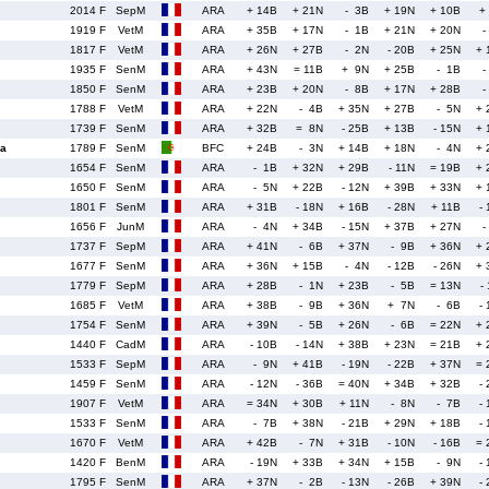
2014 F
SepM
ARA
+ 14B
+ 21N
- 3B
+ 19N
+ 10B
+
1919 F
VetM
ARA
+ 35B
+ 17N
- 1B
+ 21N
+ 20N
-
1817 F
VetM
ARA
+ 26N
+ 27B
- 2N
- 20B
+ 25N
+ 
1935 F
SenM
ARA
+ 43N
= 11B
+ 9N
+ 25B
- 1B
-
1850 F
SenM
ARA
+ 23B
+ 20N
- 8B
+ 17N
+ 28B
-
1788 F
VetM
ARA
+ 22N
- 4B
+ 35N
+ 27B
- 5N
+ 
1739 F
SenM
ARA
+ 32B
= 8N
- 25B
+ 13B
- 15N
+ 
a
1789 F
SenM
BFC
+ 24B
- 3N
+ 14B
+ 18N
- 4N
+ 
1654 F
SenM
ARA
- 1B
+ 32N
+ 29B
- 11N
= 19B
+ 
1650 F
SenM
ARA
- 5N
+ 22B
- 12N
+ 39B
+ 33N
+ 
1801 F
SenM
ARA
+ 31B
- 18N
+ 16B
- 28N
+ 11B
-
1656 F
JunM
ARA
- 4N
+ 34B
- 15N
+ 37B
+ 27N
-
1737 F
SepM
ARA
+ 41N
- 6B
+ 37N
- 9B
+ 36N
+ 
1677 F
SenM
ARA
+ 36N
+ 15B
- 4N
- 12B
- 26N
+ 
1779 F
SepM
ARA
+ 28B
- 1N
+ 23B
- 5B
= 13N
-
1685 F
VetM
ARA
+ 38B
- 9B
+ 36N
+ 7N
- 6B
-
1754 F
SenM
ARA
+ 39N
- 5B
+ 26N
- 6B
= 22N
+ 
1440 F
CadM
ARA
- 10B
- 14N
+ 38B
+ 23N
= 21B
+ 
1533 F
SepM
ARA
- 9N
+ 41B
- 19N
- 22B
+ 37N
= 
1459 F
SenM
ARA
- 12N
- 36B
= 40N
+ 34B
+ 32B
-
1907 F
VetM
ARA
= 34N
+ 30B
+ 11N
- 8N
- 7B
-
1533 F
SenM
ARA
- 7B
+ 38N
- 21B
+ 29N
+ 18B
-
1670 F
VetM
ARA
+ 42B
- 7N
+ 31B
- 10N
- 16B
= 
1420 F
BenM
ARA
- 19N
+ 33B
+ 34N
+ 15B
- 9N
-
1795 F
SenM
ARA
+ 37N
- 2B
- 13N
- 26B
+ 39N
-