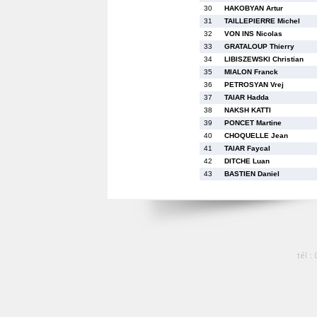
30
HAKOBYAN Artur
31
TAILLEPIERRE Michel
32
VON INS Nicolas
33
GRATALOUP Thierry
34
LIBISZEWSKI Christian
35
MIALON Franck
36
PETROSYAN Vrej
37
TAIAR Hadda
38
NAKSH KATTI
39
PONCET Martine
40
CHOQUELLE Jean
41
TAIAR Faycal
42
DITCHE Luan
43
BASTIEN Daniel
tél :