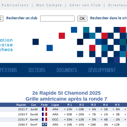
|
Publications
|
Mon Compte
|
Gérer son Club
|
Directeu
Rechercher un club
Rechercher dans le si
PÉTITIONS
SECTEURS
DOCUMENTS
DÉVELOPPEMENT
2e Rapide St Chamond 2025
Grille américaine après la ronde 7
Rapide
Cat.
Fede
Ligue
R 1
R 2
R 3
R 4
R 5
2021 F
JunM
ARA
+ 13N
+ 19B
+ 6N
= 2B
+ 8N
+
2293 F
SenM
ARA
+ 30B
+ 29N
+ 7B
= 1N
+ 3B
+
2151 F
SenM
OCC
+ 33N
+ 12B
+ 5N
+ 4B
- 2N
+
2066 F
SenF
ARA
+ 16B
+ 10N
+ 18B
- 3N
+ 12B
-