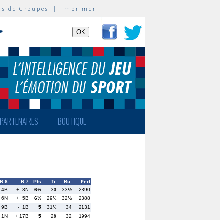
rs de Groupes
|
Imprimer
te
PARTENAIRES
BOUTIQUE
R 6
R 7
Pts
Tr.
Bu.
Perf
 4B
+ 3N
6½
30
33½
2390
 6N
+ 5B
6½
29½
32½
2388
 9B
- 1B
5
31½
34
2131
 1N
+ 17B
5
28
32
1994