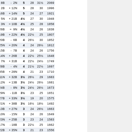
 8B
- 2N
5
28
31½
2069
 2B
+ 12N
5
28
30
1996
16B
+ 14N
5
24
27
1921
 5N
+ 21B
4½
27
30
1948
 3N
= 10B
4½
25
28
1858
26B
= 9N
4½
24
26
1838
19B
+ 22N
4½
22½
25
1807
20B
- 6B
4
26½
30
1852
25N
= 20N
4
24
26½
1812
15B
- 7B
4
24
26
1756
 14N
+ 26B
4
22½
25½
1648
 7N
+ 31B
4
22½
24½
1749
28B
- 4N
4
21½
22½
1697
35B
+ 28N
4
21
23
1710
 11N
+ 32B
3½
26½
29
1683
 12N
= 13B
3½
24½
26½
1681
24B
- 8N
3½
24½
26½
1673
29N
- 11B
3½
23
25
1651
27B
+ 33N
3½
19
20
1575
 21N
+ 38B
3½
16½
18½
1492
 13B
= 27N
3
24
26½
1663
 10N
- 15N
3
24
26
1649
23N
= 25B
3
23
24
1583
 17N
- 18B
3
22½
25
1662
 22B
+ 35N
3
21
23
1556