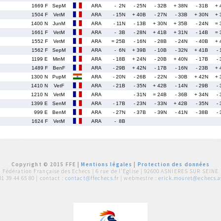
1669 F
SepM
ARA
- 2N
- 25N
- 32B
+ 38N
- 31B
+ 
1504 F
VetM
ARA
- 15N
+ 40B
- 27N
- 33B
+ 30N
+ 
1400 N
JunM
ARA
- 11N
- 13B
+ 30N
+ 35B
- 24N
= 
1661 F
VetM
ARA
- 3B
- 28N
+ 41B
+ 31N
- 14B
= 
1552 F
VetM
ARA
= 25B
- 16N
- 28B
- 24N
- 40B
+ 
1562 F
SepM
ARA
- 6N
+ 39B
- 10B
- 32N
+ 41B
-
1199 E
MinM
ARA
- 18B
+ 24N
- 20B
+ 40N
- 17B
-
1489 F
BenF
ARA
- 29B
+ 42N
- 17B
- 16N
- 23B
+ 
1300 N
PupM
ARA
- 20N
- 26B
- 22N
- 30B
+ 42N
+ 
1410 N
VetF
ARA
- 21B
- 35N
+ 42B
- 14N
- 29B
-
1210 N
VetM
ARA
- 31N
= 24B
- 36B
+ 34N
-
1399 E
SenM
ARA
- 17B
- 23N
- 33N
+ 42B
- 35N
-
999 E
BenM
ARA
- 27N
- 37B
- 39N
- 41N
- 38B
-
1624 F
VetM
ARA
- 8B
Copyright © 2015 FFE |
Mentions légales
|
Protection des données
Fédération Française des Echecs |
6 rue de l'Eglise | 92600 ASNIERES SUR SEINE
01 39 44 65 80
| contact :
contact@ffechecs.fr
| webmestre :
erick.mouret@echecs.as