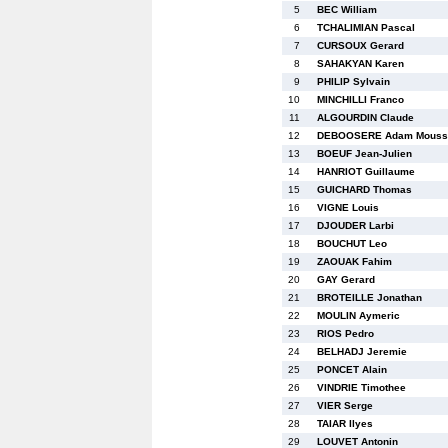
5
BEC William
6
TCHALIMIAN Pascal
7
CURSOUX Gerard
8
SAHAKYAN Karen
9
PHILIP Sylvain
10
MINCHILLI Franco
11
ALGOURDIN Claude
12
DEBOOSERE Adam Mouss
13
BOEUF Jean-Julien
14
HANRIOT Guillaume
15
GUICHARD Thomas
16
VIGNE Louis
17
DJOUDER Larbi
18
BOUCHUT Leo
19
ZAOUAK Fahim
20
GAY Gerard
21
BROTEILLE Jonathan
22
MOULIN Aymeric
23
RIOS Pedro
24
BELHADJ Jeremie
25
PONCET Alain
26
VINDRIE Timothee
27
VIER Serge
28
TAIAR Ilyes
29
LOUVET Antonin