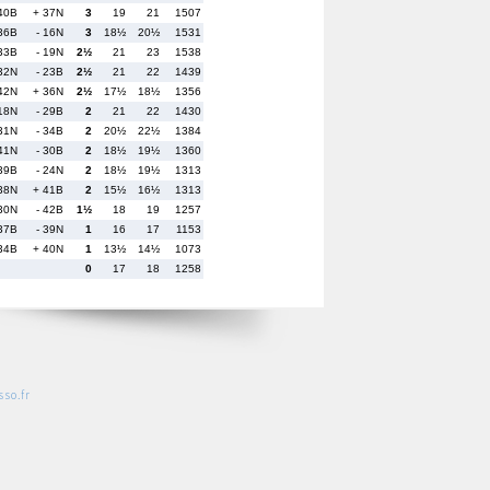
40B
+ 37N
3
19
21
1507
36B
- 16N
3
18½
20½
1531
33B
- 19N
2½
21
23
1538
32N
- 23B
2½
21
22
1439
42N
+ 36N
2½
17½
18½
1356
 18N
- 29B
2
21
22
1430
 31N
- 34B
2
20½
22½
1384
41N
- 30B
2
18½
19½
1360
39B
- 24N
2
18½
19½
1313
 38N
+ 41B
2
15½
16½
1313
 30N
- 42B
1½
18
19
1257
 37B
- 39N
1
16
17
1153
 34B
+ 40N
1
13½
14½
1073
0
17
18
1258
so.fr