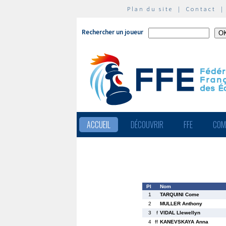
Plan du site
|
Contact
Rechercher un joueur
ACCUEIL
DÉCOUVRIR
FFE
COM
Pl
Nom
1
TARQUINI Come
2
MULLER Anthony
3
f
VIDAL Llewellyn
4
ff
KANEVSKAYA Anna