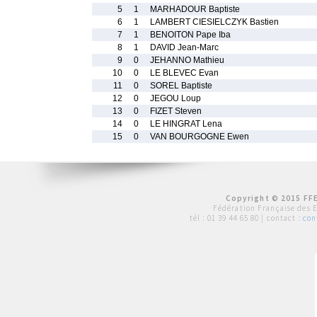
5
1
MARHADOUR Baptiste
6
1
LAMBERT CIESIELCZYK Bastien
7
1
BENOITON Pape Iba
8
1
DAVID Jean-Marc
9
0
JEHANNO Mathieu
10
0
LE BLEVEC Evan
11
0
SOREL Baptiste
12
0
JEGOU Loup
13
0
FIZET Steven
14
0
LE HINGRAT Lena
15
0
VAN BOURGOGNE Ewen
Copyright © 2015 FFE
Fédération Française des 
tél :
01 39 44 65 80
| contact :
con