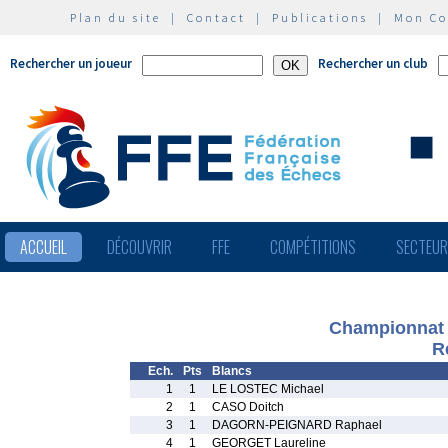
Plan du site
|
Contact
|
Publications
|
Mon C
Rechercher un joueur
Rechercher un club
ACCUEIL
DÉCOUVRIR
FFE
COMPÉTITIONS
SECTEU
Championnat d
R
Ech.
Pts
Blancs
1
1
LE LOSTEC Michael
2
1
CASO Doitch
3
1
DAGORN-PEIGNARD Raphael
4
1
GEORGET Laureline