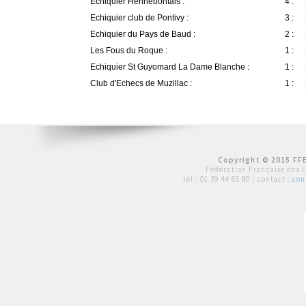
Echiquier Hennebontais :
4 :
Echiquier club de Pontivy :
3 :
Echiquier du Pays de Baud :
2 :
Les Fous du Roque :
1 :
Echiquier St Guyomard La Dame Blanche :
1 :
Club d'Echecs de Muzillac :
1 :
Copyright © 2015 FFE
Fédération Française des 
tél :
01 39 44 65 80
| contact :
con