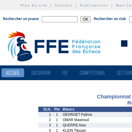
Plan du site
|
Contact
|
Publications
|
Mon C
Rechercher un joueur
Rechercher un club
ACCUEIL
DÉCOUVRIR
FFE
COMPÉTITIONS
SECTEU
Championnat d
R
Ech.
Pts
Blancs
1
1
GEORGET Patrice
2
1
OMAR Mawloud
3
1
QUERRE Alan
4
1
KLEIN Titouan