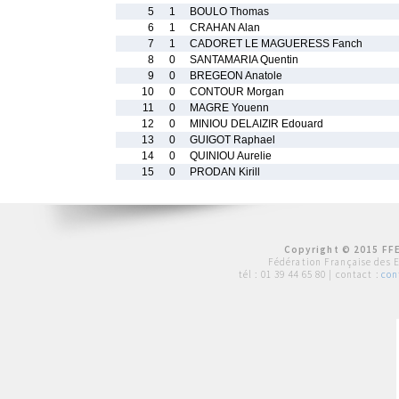
5
1
BOULO Thomas
6
1
CRAHAN Alan
7
1
CADORET LE MAGUERESS Fanch
8
0
SANTAMARIA Quentin
9
0
BREGEON Anatole
10
0
CONTOUR Morgan
11
0
MAGRE Youenn
12
0
MINIOU DELAIZIR Edouard
13
0
GUIGOT Raphael
14
0
QUINIOU Aurelie
15
0
PRODAN Kirill
Copyright © 2015 FFE
Fédération Française des 
tél :
01 39 44 65 80
| contact :
con