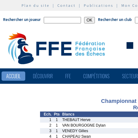
Plan du site
|
Contact
|
Publications
|
Mon C
Rechercher un joueur
Rechercher un club
ACCUEIL
DÉCOUVRIR
FFE
COMPÉTITIONS
SECTEU
Championnat d
R
Ech.
Pts
Blancs
1
1
THEBAUT Herve
2
1
VAN BOURGOGNE Dylan
3
1
VENEDY Gilles
4
1
CHAPEAU Swan