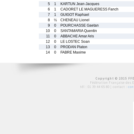
5
1
KARTUN Jean-Jacques
6
1
CADORET LE MAGUERESS Fanch
7
1
GUIGOT Raphael
8
½
CHENEAU Lionel
9
0
POURCHASSE Gaetan
10
0
SANTAMARIA Quentin
11
0
ABBACHE Amar Aris
12
0
LE LOSTEC Soan
13
0
PRODAN Platon
14
0
FABRE Maxime
Copyright © 2015 FFE
Fédération Française des 
tél :
01 39 44 65 80
| contact :
con