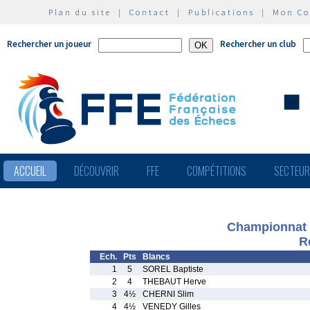
Plan du site
|
Contact
|
Publications
|
Mon C
Rechercher un joueur
Rechercher un club
ACCUEIL
DÉCOUVRIR
FFE
COMPÉTITIONS
SECTEU
Championnat d
R
Ech.
Pts
Blancs
1
5
SOREL Baptiste
2
4
THEBAUT Herve
3
4½
CHERNI Slim
4
4½
VENEDY Gilles