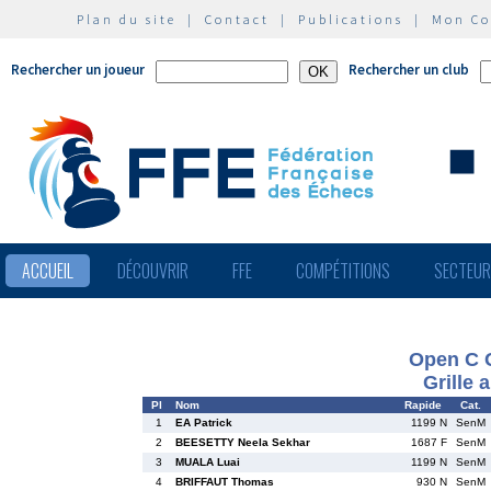
Plan du site
|
Contact
|
Publications
|
Mon C
Rechercher un joueur
Rechercher un club
ACCUEIL
DÉCOUVRIR
FFE
COMPÉTITIONS
SECTEU
Open C
Grille 
Pl
Nom
Rapide
Cat.
1
EA Patrick
1199 N
SenM
2
BEESETTY Neela Sekhar
1687 F
SenM
3
MUALA Luai
1199 N
SenM
4
BRIFFAUT Thomas
930 N
SenM