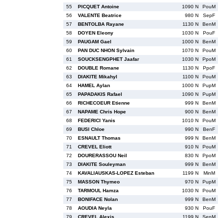
55
PICQUET Antoine
1090 N
PouM
56
VALENTE Beatrice
980 N
SepF
57
BENTOLBA Rayane
1130 N
BenM
58
DOYEN Eleony
1030 N
PouF
59
PAUGAM Gael
1000 N
BenM
60
PAN DUC NHON Sylvain
1070 N
PouM
61
SOUCKSENGPHET Jaafar
1030 N
PpoM
62
DOUBLE Romane
1130 N
PpoF
63
DIAKITE Mikahyl
1100 N
PouM
64
HAMEL Aylan
1000 N
PupM
65
PAPADAKIS Rafael
1090 N
PupM
66
RICHECOEUR Etienne
999 N
BenM
67
NAPAME Chris Hope
900 N
BenM
68
FEDERICI Yanis
1010 N
PouM
69
BUSI Chloe
990 N
BenF
70
ESNAULT Thomas
999 N
BenM
71
CREVEL Eliott
910 N
PouM
72
DOURERASSOU Neil
830 N
PpoM
73
DIAKITE Souleyman
999 N
BenM
74
KAVALIAUSKAS-LOPEZ Esteban
1199 N
MinM
75
MASSON Thymeo
970 N
PupM
76
TARMOUL Hamza
1030 N
PouM
77
BONIFACE Nolan
999 N
BenM
78
AOUDIA Neyla
930 N
PouF
79
CREVEL Alexis
1199 N
SenM