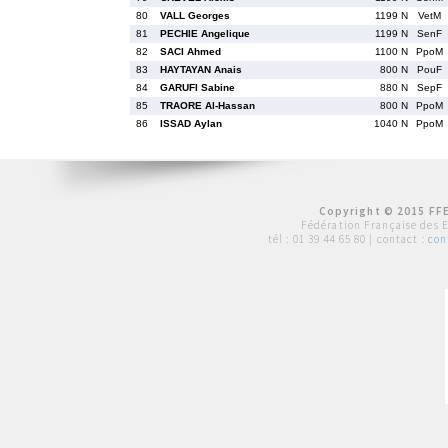
80
VALL Georges
1199 N
VetM
81
PECHIE Angelique
1199 N
SenF
82
SACI Ahmed
1100 N
PpoM
83
HAYTAYAN Anais
800 N
PouF
84
GARUFI Sabine
880 N
SepF
85
TRAORE Al-Hassan
800 N
PpoM
86
ISSAD Aylan
1040 N
PpoM
Copyright © 2015 FFE
Fédération Française des 
tél :
01 39 44 65 80
| contact :
con