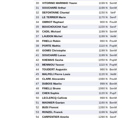
30
VITORINO MARINHO Yoann
1199 N
SenM
31
SOUCHARD Arthur
1199 N
SenM
32
DEFONTAINE Chantal
1150 N
VetF
33
LE TERRIER Marie
1170 N
SenF
34
OBRIOT Raphael
900 N
PouM
35
BOUCHOUCHA Yael
1220 N
SenF
36
CADIL Mickael
1199 N
SenM
37
LAUDON Michel
1199 N
VetM
38
FINELLI Robin
960 N
PouM
39
PORTE Mathis
1110 N
PupM
40
GOMIS Christophe
1199 N
SenM
41
SOUCHARD Lucas
1199 N
SenM
42
KHEMAIS Sasha
1050 N
PupM
43
MENNIOU Yasser
1110 N
PupM
44
TOUDERT Augustin
980 N
BenM
45
MALPELI Pierre Louis
1120 N
VetM
46
CLARK Alexandre
1080 N
PouM
47
DUBOIS Maelio
999 N
BenM
48
FINELLI Bruno
1060 N
SenM
49
CHEN Sophie
1120 N
PupF
50
LECLERCQ Calliste
999 N
BenM
51
MAGNIER Gaetan
1160 N
BenM
52
BUSI Florent
1260 N
SenM
53
RONZEL Franck
1199 N
SepM
54
CARPENTIER Amelie
1290 N
SenF