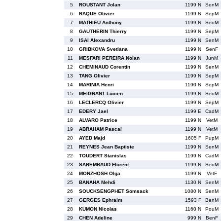
5
ROUSTANT Jolan
1199 N
SenM
6
RAQUE Olivier
1199 N
SepM
7
MATHIEU Anthony
1199 N
SenM
8
GAUTHERIN Thierry
1199 N
SepM
9
ISAI Alexandru
1199 N
SenM
10
GRIBKOVA Svetlana
1199 N
SenF
11
MESFARI PEREIRA Nolan
1199 N
JunM
12
CHEMINAUD Corentin
1199 N
SenM
13
TANG Olivier
1199 N
SepM
14
MARINIA Henri
1190 N
SepM
15
MEIGNANT Lucien
1199 N
SenM
16
LECLERCQ Olivier
1199 N
SepM
17
EDERY Jael
1199 E
CadM
18
ALVARO Patrice
1199 N
VetM
19
ABRAHAM Pascal
1199 N
VetM
20
AYED Majd
1605 F
PupM
21
REYNES Jean Baptiste
1199 N
SenM
22
TOUDERT Stanislas
1199 N
CadM
23
SAREMBAUD Florent
1199 N
SenM
24
MONZHOSH Olga
1199 N
VetF
25
BANAHA Mehdi
1130 N
SenM
26
SOUCKSENGPHET Somsack
1080 N
SenM
27
GERGES Ephraim
1593 F
BenM
28
KUMON Nicolas
1160 N
PouM
29
CHEN Adeline
999 N
BenF