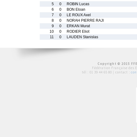
5
0
ROBIN Lucas
6
0
BON Eloan
7
0
LE ROUX Axel
8
0
NORAH PIERRE RAJI
9
0
ERKAN Murat
10
0
RODIER Eliot
11
0
LAUDEN Stanislas
Copyright © 2015 FFE
Fédération Française des 
tél :
01 39 44 65 80
| contact :
con