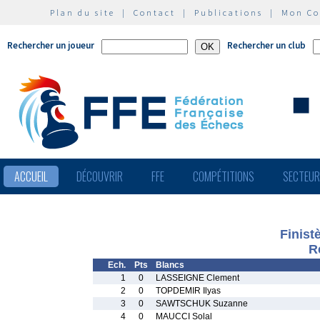
Plan du site
|
Contact
|
Publications
|
Mon C
Rechercher un joueur
Rechercher un club
ACCUEIL
DÉCOUVRIR
FFE
COMPÉTITIONS
SECTEU
Finist
R
Ech.
Pts
Blancs
1
0
LASSEIGNE Clement
2
0
TOPDEMIR Ilyas
3
0
SAWTSCHUK Suzanne
4
0
MAUCCI Solal