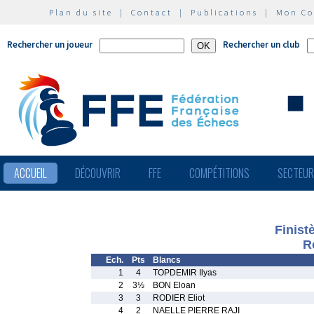
Plan du site
|
Contact
|
Publications
|
Mon C
Rechercher un joueur
Rechercher un club
ACCUEIL
DÉCOUVRIR
FFE
COMPÉTITIONS
SECTEU
Finist
R
Ech.
Pts
Blancs
1
4
TOPDEMIR Ilyas
2
3½
BON Eloan
3
3
RODIER Eliot
4
2
NAELLE PIERRE RAJI