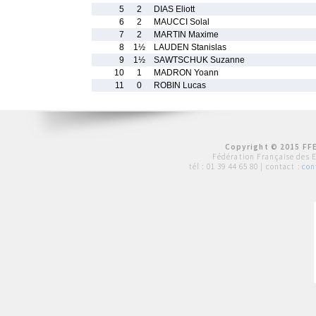
5
2
DIAS Eliott
6
2
MAUCCI Solal
7
2
MARTIN Maxime
8
1½
LAUDEN Stanislas
9
1½
SAWTSCHUK Suzanne
10
1
MADRON Yoann
11
0
ROBIN Lucas
Copyright © 2015 FFE
Fédération Française des 
tél :
01 39 44 65 80
| contact :
con