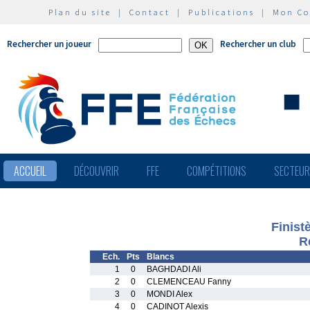
Plan du site
|
Contact
|
Publications
|
Mon C
Rechercher un joueur
Rechercher un club
ACCUEIL
DÉCOUVRIR
FFE
COMPÉTITIONS
SECTEU
Finist
R
Ech.
Pts
Blancs
1
0
BAGHDADI Ali
2
0
CLEMENCEAU Fanny
3
0
MONDI Alex
4
0
CADINOT Alexis