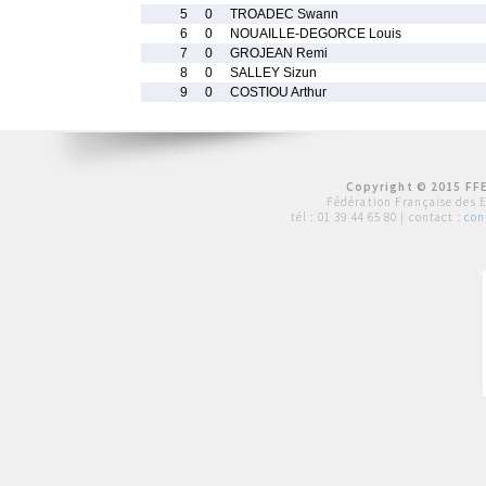
5
0
TROADEC Swann
6
0
NOUAILLE-DEGORCE Louis
7
0
GROJEAN Remi
8
0
SALLEY Sizun
9
0
COSTIOU Arthur
Copyright © 2015 FFE
Fédération Française des 
tél :
01 39 44 65 80
| contact :
con