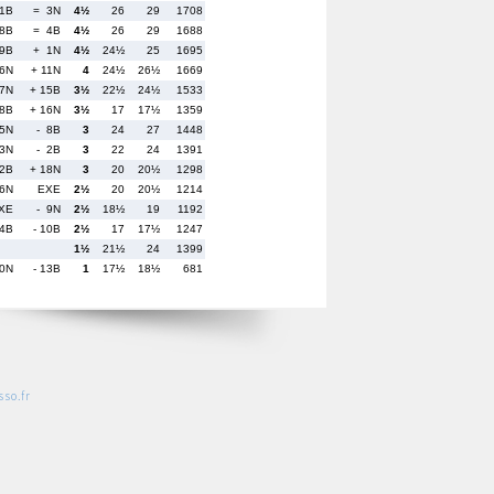
11B
= 3N
4½
26
29
1708
8B
= 4B
4½
26
29
1688
9B
+ 1N
4½
24½
25
1695
 6N
+ 11N
4
24½
26½
1669
 7N
+ 15B
3½
22½
24½
1533
18B
+ 16N
3½
17
17½
1359
 5N
- 8B
3
24
27
1448
13N
- 2B
3
22
24
1391
12B
+ 18N
3
20
20½
1298
16N
EXE
2½
20
20½
1214
XE
- 9N
2½
18½
19
1192
14B
- 10B
2½
17
17½
1247
1½
21½
24
1399
10N
- 13B
1
17½
18½
681
so.fr