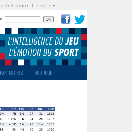
rs de Groupes
|
Imprimer
te
PARTENAIRES
BOUTIQUE
R 6
R 7
Pts
Tr.
Bu.
Perf
2N
- 7B
5½
27
31
1852
 1B
+ 12N
5
24
26
1737
 4N
= 5B
4½
27
30½
1732
3B
= 6N
4½
26
29
1720