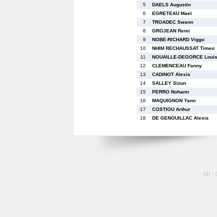
5
DAELS Augustin
6
EGRETEAU Mael
7
TROADEC Swann
8
GROJEAN Remi
9
NOBE-RICHARD Viggo
10
NHIM RECHAUSSAT Timeo
11
NOUAILLE-DEGORCE Loui
12
CLEMENCEAU Fanny
13
CADINOT Alexis
14
SALLEY Sizun
15
PERRO Nohann
16
MAQUIGNON Yann
17
COSTIOU Arthur
18
DE GENOUILLAC Alexis
tél :