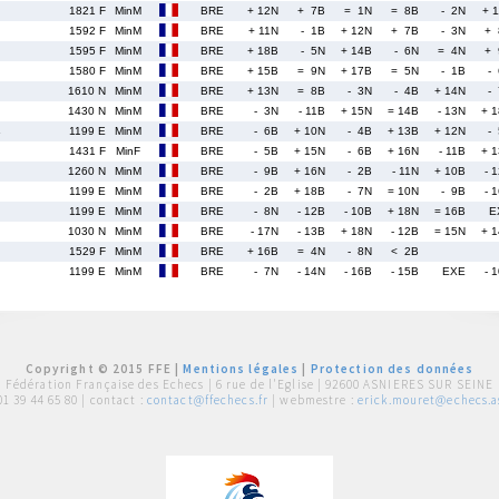
1821 F
MinM
BRE
+ 12N
+ 7B
= 1N
= 8B
- 2N
+ 
1592 F
MinM
BRE
+ 11N
- 1B
+ 12N
+ 7B
- 3N
+ 
1595 F
MinM
BRE
+ 18B
- 5N
+ 14B
- 6N
= 4N
+ 
1580 F
MinM
BRE
+ 15B
= 9N
+ 17B
= 5N
- 1B
-
1610 N
MinM
BRE
+ 13N
= 8B
- 3N
- 4B
+ 14N
-
1430 N
MinM
BRE
- 3N
- 11B
+ 15N
= 14B
- 13N
+ 
s
1199 E
MinM
BRE
- 6B
+ 10N
- 4B
+ 13B
+ 12N
-
1431 F
MinF
BRE
- 5B
+ 15N
- 6B
+ 16N
- 11B
+ 
1260 N
MinM
BRE
- 9B
+ 16N
- 2B
- 11N
+ 10B
- 
1199 E
MinM
BRE
- 2B
+ 18B
- 7N
= 10N
- 9B
- 
1199 E
MinM
BRE
- 8N
- 12B
- 10B
+ 18N
= 16B
E
1030 N
MinM
BRE
- 17N
- 13B
+ 18N
- 12B
= 15N
+ 
1529 F
MinM
BRE
+ 16B
= 4N
- 8N
< 2B
1199 E
MinM
BRE
- 7N
- 14N
- 16B
- 15B
EXE
- 
Copyright © 2015 FFE |
Mentions légales
|
Protection des données
Fédération Française des Echecs |
6 rue de l'Eglise | 92600 ASNIERES SUR SEINE
01 39 44 65 80
| contact :
contact@ffechecs.fr
| webmestre :
erick.mouret@echecs.as