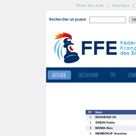
Plan du site
|
Contact
Rechercher un joueur
ACCUEIL
DÉCOUVRIR
FFE
COM
Pl
Nom
1
BAGHDADI Ali
2
SIMON Pablo
3
MONDI Alex
4
MEMBOEUF Anselme