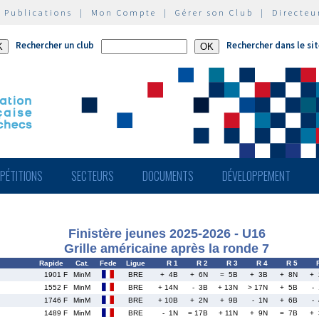
|
Publications
|
Mon Compte
|
Gérer son Club
|
Directeu
Rechercher un club
Rechercher dans le si
PÉTITIONS
SECTEURS
DOCUMENTS
DÉVELOPPEMENT
Finistère jeunes 2025-2026 - U16
Grille américaine après la ronde 7
Rapide
Cat.
Fede
Ligue
R 1
R 2
R 3
R 4
R 5
1901 F
MinM
BRE
+ 4B
+ 6N
= 5B
+ 3B
+ 8N
+ 
1552 F
MinM
BRE
+ 14N
- 3B
+ 13N
> 17N
+ 5B
-
1746 F
MinM
BRE
+ 10B
+ 2N
+ 9B
- 1N
+ 6B
-
1489 F
MinM
BRE
- 1N
= 17B
+ 11N
+ 9N
= 7B
+ 