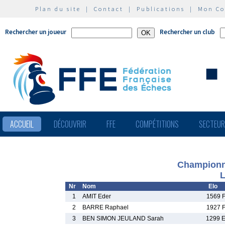
Plan du site
|
Contact
|
Publications
|
Mon C
Rechercher un joueur
Rechercher un club
ACCUEIL
DÉCOUVRIR
FFE
COMPÉTITIONS
SECTEU
Championna
L
Nr
Nom
Elo
1
AMIT Eder
1569 
2
BARRE Raphael
1927 
3
BEN SIMON JEULAND Sarah
1299 