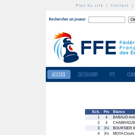
Plan du site
|
Contact
Rechercher un joueur
ACCUEIL
DÉCOUVRIR
FFE
COM
Ech.
Pts
Blancs
1
4
BABAUD Ant
2
4
CHABRADZE 
3
3½
BOURSIER X
4
3½
MOYA Clovis