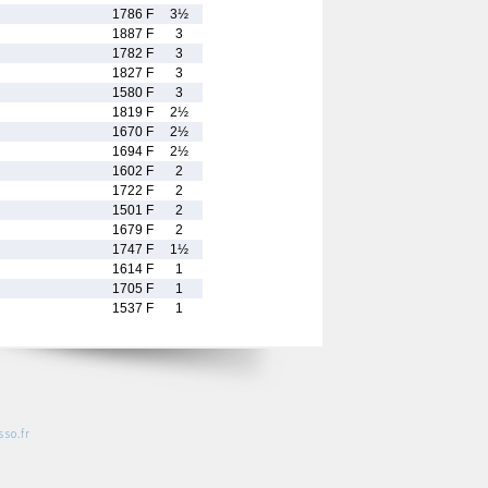
1786 F
3½
1887 F
3
1782 F
3
1827 F
3
1580 F
3
1819 F
2½
1670 F
2½
1694 F
2½
1602 F
2
1722 F
2
1501 F
2
1679 F
2
1747 F
1½
1614 F
1
1705 F
1
1537 F
1
so.fr