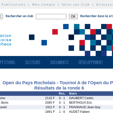
|
Publications
|
Mon Compte
|
Gérer son Club
|
Directeu
Rechercher un club
Rechercher dans le si
PÉTITIONS
SECTEURS
DOCUMENTS
DÉVELOPPEMENT
Open du Pays Rochelais - Tournoi A de l'Open du 
Résultats de la ronde 6
Res.
Noirs
oine
2132 F
0 - 1
GAUBERT Cedric
Boris
2085 F
0 - 1
BERTHOUX Eric
avier
1911 F
0 - 1
FRAGNAUD Jean-Guy
1891 F
1 - 0
AUDET Fabien