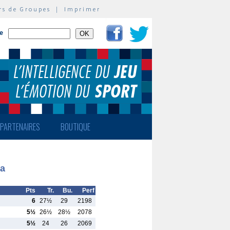
rs de Groupes
|
Imprimer
te
PARTENAIRES
BOUTIQUE
Pa
Pts
Tr.
Bu.
Perf
6
27½
29
2198
5½
26½
28½
2078
5½
24
26
2069