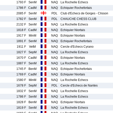
1793 F
SenM
NAQ
La Rochelle Echecs
1786 F
CadM
NAQ
Echiquier Rochefortais
2085 F
SenM
PDL
Club d'Echecs de Gorges - Clisson
1782 F
SenM
PDL
CHAUCHE CHESS CLUB
2132 F
SenM
NAQ
La Rochelle Echecs
1818 F
CadM
NAQ
Echiquier Niortais
1917 F
MinM
NAQ
Echiquier Niortais
1891 F
SenM
NAQ
Echiquier Rochefortais
1911 F
VetM
NAQ
Cercle d'Echecs Cyrano
1827 F
SepM
NAQ
La Rochelle Echecs
1670 F
CadM
NAQ
Echiquier Niortais
1887 F
SenM
NAQ
La Rochelle Echecs
1745 F
BenM
NAQ
Echiquier Rochefortais
1769 F
CadM
NAQ
Echiquier Niortais
1580 F
MinM
NAQ
La Rochelle Echecs
1678 F
SepM
PDL
Cercle d'Echecs de Nantes
1832 F
SenM
NAQ
La Rochelle Echecs
1786 F
SenM
NAQ
La Rochelle Echecs
1828 F
BenM
NAQ
Echiquier Niortais
1819 F
SenM
NAQ
La Rochelle Echecs