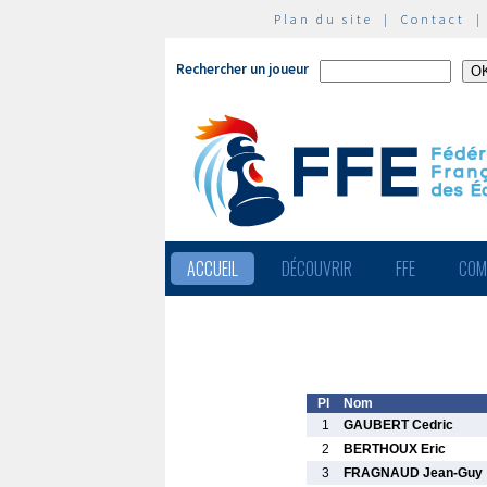
Plan du site
|
Contact
Rechercher un joueur
ACCUEIL
DÉCOUVRIR
FFE
COM
Pl
Nom
1
GAUBERT Cedric
2
BERTHOUX Eric
3
FRAGNAUD Jean-Guy