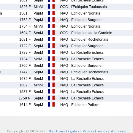
1669 F
SepM
NAQ
La Rochelle Echecs
1826 F
MinM
OCC
l'Echiquier Toulousain
n
1501 F
PupM
NAQ
Echiquier Niortais
1763 F
PupM
NAQ
Echiquier Surgerien
1754 F
MinM
NAQ
Echiquier Niortais
1694 F
SenM
OCC
Echiquiers de la Gardiole
1681 F
SenM
NAQ
Echiquier Rochefortais
1722 F
SepM
NAQ
Echiquier Surgerien
1729 F
SepM
NAQ
La Rochelle Echecs
1734 F
VetM
NAQ
La Rochelle Echecs
1705 F
SenM
NAQ
Echiquier Surgerien
e
1747 F
SepM
NAQ
Echiquier Rochefortais
1679 F
SenM
NAQ
La Rochelle Echecs
1602 F
MinM
NAQ
La Rochelle Echecs
1537 F
BenM
NAQ
La Rochelle Echecs
1750 N
SepM
NAQ
La Rochelle Echecs
1614 F
SepM
NAQ
Echiquier Poitevin
Copyright © 2015 FFE |
Mentions légales
|
Protection des données