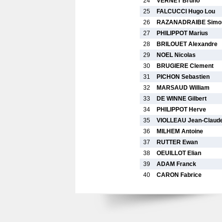
24
VERNET Bruno
25
FALCUCCI Hugo Lou
26
RAZANADRAIBE Simo
27
PHILIPPOT Marius
28
BRILOUET Alexandre
29
NOEL Nicolas
30
BRUGIERE Clement
31
PICHON Sebastien
32
MARSAUD William
33
DE WINNE Gilbert
34
PHILIPPOT Herve
35
VIOLLEAU Jean-Claud
36
MILHEM Antoine
37
RUTTER Ewan
38
OEUILLOT Elian
39
ADAM Franck
40
CARON Fabrice