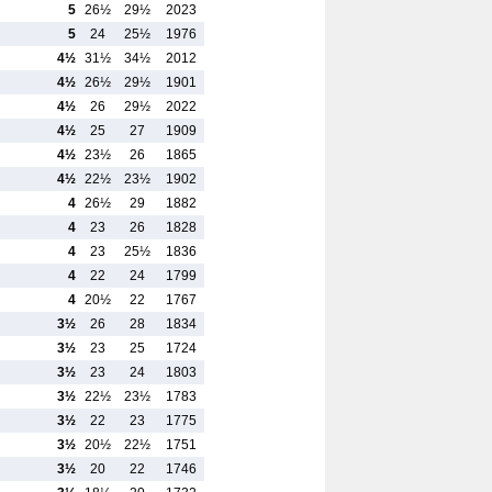
5
26½
29½
2023
5
24
25½
1976
4½
31½
34½
2012
4½
26½
29½
1901
4½
26
29½
2022
4½
25
27
1909
4½
23½
26
1865
4½
22½
23½
1902
4
26½
29
1882
4
23
26
1828
4
23
25½
1836
4
22
24
1799
4
20½
22
1767
3½
26
28
1834
3½
23
25
1724
3½
23
24
1803
3½
22½
23½
1783
3½
22
23
1775
3½
20½
22½
1751
3½
20
22
1746