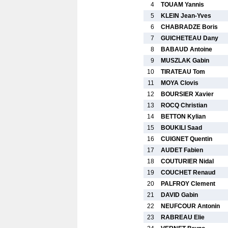
4
TOUAM Yannis
5
KLEIN Jean-Yves
6
CHABRADZE Boris
7
GUICHETEAU Dany
8
BABAUD Antoine
9
MUSZLAK Gabin
10
TIRATEAU Tom
11
MOYA Clovis
12
BOURSIER Xavier
13
ROCQ Christian
14
BETTON Kylian
15
BOUKILI Saad
16
CUIGNET Quentin
17
AUDET Fabien
18
COUTURIER Nidal
19
COUCHET Renaud
20
PALFROY Clement
21
DAVID Gabin
22
NEUFCOUR Antonin
23
RABREAU Elie