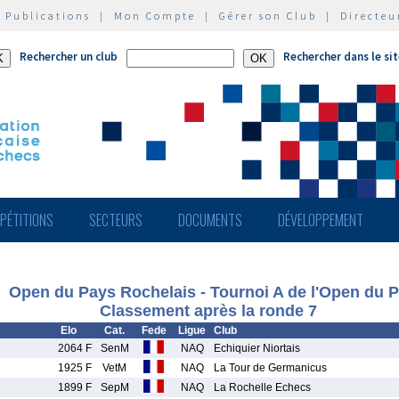
|
Publications
|
Mon Compte
|
Gérer son Club
|
Directeu
Rechercher un club
Rechercher dans le si
PÉTITIONS
SECTEURS
DOCUMENTS
DÉVELOPPEMENT
Open du Pays Rochelais - Tournoi A de l'Open du 
Classement après la ronde 7
Elo
Cat.
Fede
Ligue
Club
2064 F
SenM
NAQ
Echiquier Niortais
1925 F
VetM
NAQ
La Tour de Germanicus
1899 F
SepM
NAQ
La Rochelle Echecs