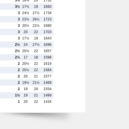
3½
18½
20
1732
3½
17½
19
1660
3
24½
27½
1734
3
23½
26½
1723
3
20½
22½
1680
3
20
22
1703
3
17½
19
1643
2½
24
27½
1696
2½
20½
22
1657
2½
17
18
1598
2
20½
22
1619
2
20½
22
1584
2
20
21
1577
2
19½
21½
1468
2
19
20
1554
1½
19
21
1499
1
20
22
1434