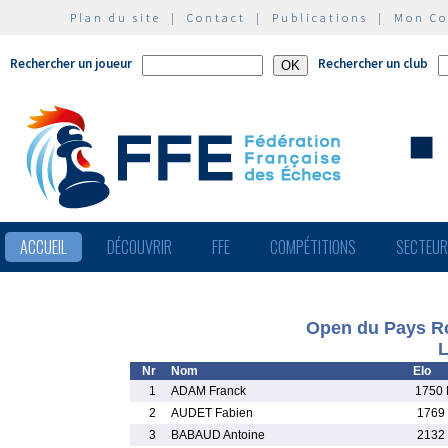
Plan du site
|
Contact
|
Publications
|
Mon C
Rechercher un joueur
Rechercher un club
ACCUEIL
DÉCOUVRIR
FFE
COMPÉTITIONS
SECTEU
Open du Pays Ro
L
Nr
Nom
Elo
1
ADAM Franck
1750
2
AUDET Fabien
1769
3
BABAUD Antoine
2132