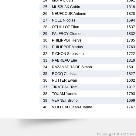
24
MOYA Clovis
1891
25
MUSZLAK Gabin
1818
26
NEUFCOUR Antonin
1828
27
NOEL Nicolas
1694
28
OEUILLOT Elian
1537
29
PALFROY Clement
1832
30
PHILIPPOT Herve
1705
31
PHILIPPOT Marius
1763
32
PICHON Sebastien
1722
33
RABREAU Elie
1819
34
RAZANADRAIBE Simon
1501
35
ROCQ Christian
1827
36
RUTTER Ewan
1602
37
TIRATEAU Tom
1917
38
TOUAM Yannis
1793
39
VERNET Bruno
1669
40
VIOLLEAU Jean-Claude
1747
Copyright © 2015 FFE