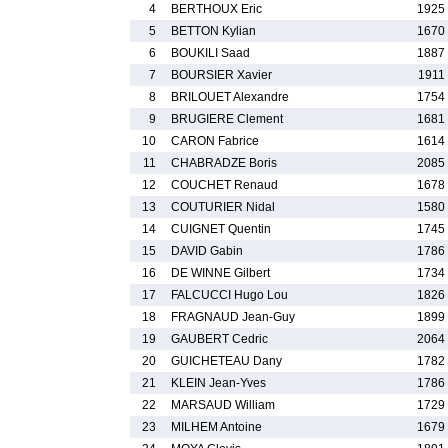
4
BERTHOUX Eric
1925
5
BETTON Kylian
1670
6
BOUKILI Saad
1887
7
BOURSIER Xavier
1911
8
BRILOUET Alexandre
1754
9
BRUGIERE Clement
1681
10
CARON Fabrice
1614
11
CHABRADZE Boris
2085
12
COUCHET Renaud
1678
13
COUTURIER Nidal
1580
14
CUIGNET Quentin
1745
15
DAVID Gabin
1786
16
DE WINNE Gilbert
1734
17
FALCUCCI Hugo Lou
1826
18
FRAGNAUD Jean-Guy
1899
19
GAUBERT Cedric
2064
20
GUICHETEAU Dany
1782
21
KLEIN Jean-Yves
1786
22
MARSAUD William
1729
23
MILHEM Antoine
1679