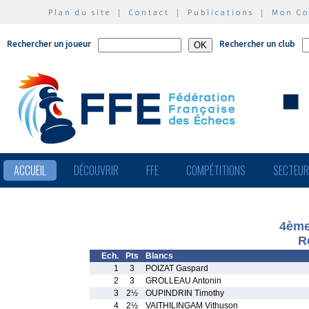
Plan du site
|
Contact
|
Publications
|
Mon C
Rechercher un joueur
Rechercher un club
ACCUEIL
DÉCOUVRIR
FFE
COMPÉTITIONS
SECTEU
4ème
R
Ech.
Pts
Blancs
1
3
POIZAT Gaspard
2
3
GROLLEAU Antonin
3
2½
OUPINDRIN Timothy
4
2½
VAITHILINGAM Vithuson