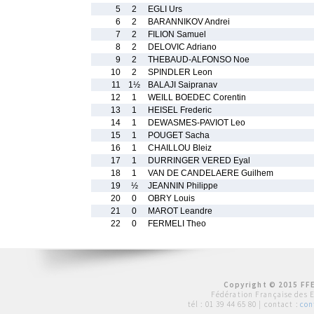
5
2
EGLI Urs
6
2
BARANNIKOV Andrei
7
2
FILION Samuel
8
2
DELOVIC Adriano
9
2
THEBAUD-ALFONSO Noe
10
2
SPINDLER Leon
11
1½
BALAJI Saipranav
12
1
WEILL BOEDEC Corentin
13
1
HEISEL Frederic
14
1
DEWASMES-PAVIOT Leo
15
1
POUGET Sacha
16
1
CHAILLOU Bleiz
17
1
DURRINGER VERED Eyal
18
1
VAN DE CANDELAERE Guilhem
19
½
JEANNIN Philippe
20
0
OBRY Louis
21
0
MAROT Leandre
22
0
FERMELI Theo
Copyright © 2015 FFE
Fédération Française des 
tél :
01 39 44 65 80
| contact :
con