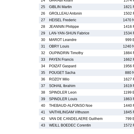
24
GHRABI Kilani
1574 
25
GIBLIN Martin
1821 
26
GROLLEAU Antonin
1502 
27
HEISEL Frederic
1470 
28
JEANNIN Philippe
1416 
29
LAN-YAN-SHUN Fabrice
1534 
30
MAROT Leandre
999 
31
OBRY Louis
1240 
32
OUPINDRIN Timothy
1884 
33
PAYEN Francis
1662 
34
POIZAT Gaspard
1956 
35
POUGET Sacha
880 
36
ROZOY Milo
1627 
37
SOHAIL Ibrahim
1619 
38
SPINDLER Leon
1199 
39
SPINDLER Louis
1863 
40
THEBAUD-ALFONSO Noe
1440 
41
VAITHILINGAM Vithuson
1845 
42
VAN DE CANDELAERE Guilhem
799 
43
WEILL BOEDEC Corentin
1572 