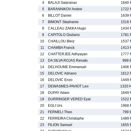
4
BALAJI Saipranav
1640 
5
BARANNIKOV Andrei
1722 
6
BILLOT Daniel
1639 
7
BIMONT Stephanie
1516 
8
CALLEAU ZAKKA Hugo
1434 
9
CAPITOLO Giuliano
1781 
10
CHAILLOU Bleiz
1537 
11
CHAMBA Franck
1413 
12
CHATTERJEE Adhyayan
1777 
13
DA SILVA ROJAS Renato
999 
14
DELHOUME Emmanuel
1406 
15
DELOVIC Adriano
1612 
16
DELOVIC Enzo
1449 
17
DEWASMES-PAVIOT Leo
1320 
18
DUFAY Adam
1649 
19
DURRINGER VERED Eyal
1522 
20
EGLI Urs
1968 
21
FERMELI Theo
799 
22
FERREIRA Christophe
1489 
23
FILION Samuel
1655 