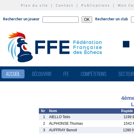
Plan du site
|
Contact
|
Publications
|
Mon C
Rechercher un joueur
Rechercher un club
ACCUEIL
DÉCOUVRIR
FFE
COMPÉTITIONS
SECTEU
4ème
L
Nr
Nom
Rapide
1
AIELLO Telio
1199 
2
ALPHONSE Thomas
1542 
3
AUFFRAY Benoit
1280 