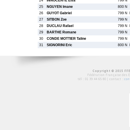
24
INNOCENTE Elsa
799 N
25
NGUYEN Imane
800 N
26
GUYOT Gabriel
799 N
27
SITBON Zoe
799 N
28
DUCLAU Rafael
799 N
29
BARTHE Romane
799 N
30
CONDE MOTTIER Taline
799 N
31
SIGNORINI Eric
800 N
Copyright © 2015 FFE
Fédération Française des 
tél :
01 39 44 65 80
| contact :
con