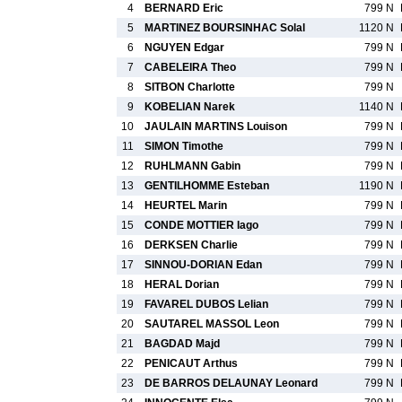
4
BERNARD Eric
799 N
5
MARTINEZ BOURSINHAC Solal
1120 N
6
NGUYEN Edgar
799 N
7
CABELEIRA Theo
799 N
8
SITBON Charlotte
799 N
9
KOBELIAN Narek
1140 N
10
JAULAIN MARTINS Louison
799 N
11
SIMON Timothe
799 N
12
RUHLMANN Gabin
799 N
13
GENTILHOMME Esteban
1190 N
14
HEURTEL Marin
799 N
15
CONDE MOTTIER Iago
799 N
16
DERKSEN Charlie
799 N
17
SINNOU-DORIAN Edan
799 N
18
HERAL Dorian
799 N
19
FAVAREL DUBOS Lelian
799 N
20
SAUTAREL MASSOL Leon
799 N
21
BAGDAD Majd
799 N
22
PENICAUT Arthus
799 N
23
DE BARROS DELAUNAY Leonard
799 N