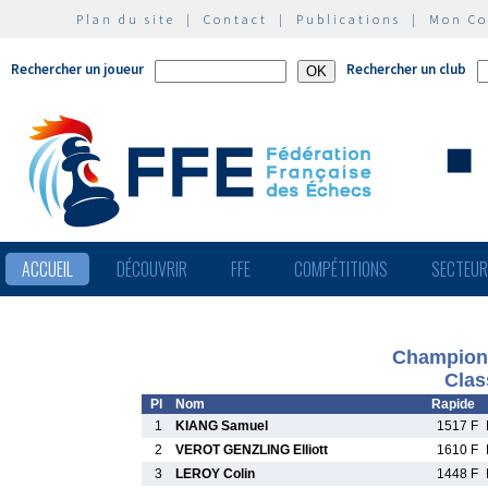
Plan du site
|
Contact
|
Publications
|
Mon C
Rechercher un joueur
Rechercher un club
ACCUEIL
DÉCOUVRIR
FFE
COMPÉTITIONS
SECTEU
Championn
Clas
Pl
Nom
Rapide
1
KIANG Samuel
1517 F
2
VEROT GENZLING Elliott
1610 F
3
LEROY Colin
1448 F