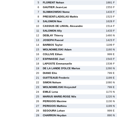
5
FLORENT Nohan
1881 F
6
GAUTIER Jean-Luc
1553 F
7
SLIWAKOWSKI Nome
1433 F
8
PRESENT-LADISLAS Mathis
1523 F
9
SALOMON Noe
1628 F
10
CASSIUS DE LINVAL Alexandre
1514 F
11
SALOMON Ally
1433 F
12
DEBLAY Thierry
1460 N
13
JOSEPH Pascal
1423 F
14
BARBOS Taylor
1199 F
15
WOLNOMIEJSKI Adam
1160 N
16
COLLIVE Ethan
999 E
17
ESPINASSE Joel
1543 F
18
LAPOSTE Emmanuelle
1536 F
19
DE LA LANDE D'OLCE Marius
1260 N
20
DIANO Elio
799 E
21
GUITTEAUD Frederic
1199 E
22
SIMON Noham
1080 N
23
WOLNOMIEJSKI Krzysztof
799 E
24
EMILE Lena
1170 N
25
MARIUS MARIE-ROSE Nils
1220 N
26
PERIGOIS Maxime
1130 N
27
PERIGOIS Mathieu
1199 N
28
SEGOURA Lohan
999 E
29
CHARRON Heydan
890 N