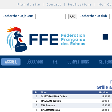
Plan du site
|
Contact
|
Publications
|
Mon C
Rechercher un joueur
Rechercher un club
ACCUEIL
DÉCOUVRIR
FFE
COMPÉTITIONS
SECTEU
Grille 
Pl
Nom
Rapide
1
SUEZ-PANAMA Gilles
1931 F
2
RAMDANI Nayati
1898 F
3
TIN Romain
1730 F
4
SALOMON Nina
1525 F