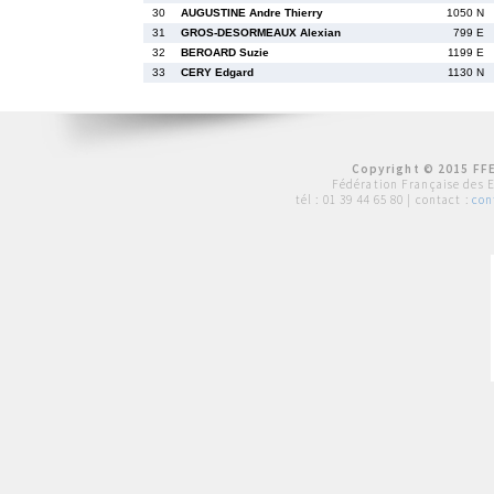
30
AUGUSTINE Andre Thierry
1050 N
31
GROS-DESORMEAUX Alexian
799 E
32
BEROARD Suzie
1199 E
33
CERY Edgard
1130 N
Copyright © 2015 FFE
Fédération Française des 
tél :
01 39 44 65 80
| contact :
con