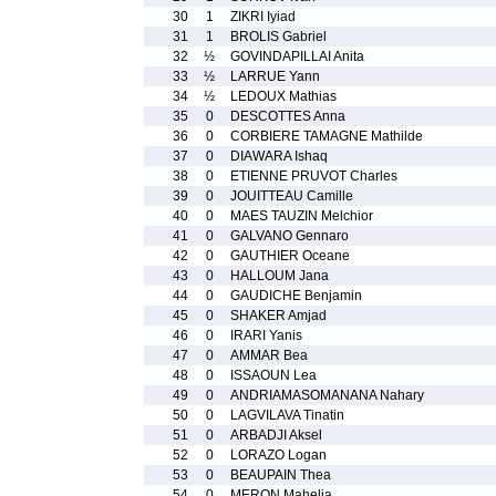
30
1
ZIKRI Iyiad
31
1
BROLIS Gabriel
32
½
GOVINDAPILLAI Anita
33
½
LARRUE Yann
34
½
LEDOUX Mathias
35
0
DESCOTTES Anna
36
0
CORBIERE TAMAGNE Mathilde
37
0
DIAWARA Ishaq
38
0
ETIENNE PRUVOT Charles
39
0
JOUITTEAU Camille
40
0
MAES TAUZIN Melchior
41
0
GALVANO Gennaro
42
0
GAUTHIER Oceane
43
0
HALLOUM Jana
44
0
GAUDICHE Benjamin
45
0
SHAKER Amjad
46
0
IRARI Yanis
47
0
AMMAR Bea
48
0
ISSAOUN Lea
49
0
ANDRIAMASOMANANA Nahary
50
0
LAGVILAVA Tinatin
51
0
ARBADJI Aksel
52
0
LORAZO Logan
53
0
BEAUPAIN Thea
54
0
MERON Mahelia