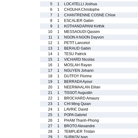
5
1
LOCATELLI Joshua
6
1
CHOUHA Christophe
7
1
CHANTRENNE COSNE Chloe
8
1
ESCALIER Gabin
9
1
KOTHANDAPANI Kirthik
10
1
MESSAOUDI Qassim
11
1
NGON A NGON Dayvon
12
1
PETIT Lancelot
13
1
BERAUD Gabin
14
1
TESU Patrick
15
1
VICHARD Nicolas
16
1
MOSLAH Rayan
17
1
NGUYEN Johann
18
1
DUTFOY Florine
19
1
BERRADA Ayour
20
1
NEERMAALAN Elilan
21
1
TISSOT Augustin
22
1
BROCHARD Amaury
23
1
CHI Ming Quian
24
1
LAVRIC David
25
1
POPA Gabriel
26
1
PHAM Thanh-Phong
27
1
BROTO Alexandre
28
1
TEMPLIER Tristan
29
1
SURKOV Ivan