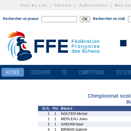
Plan du site
|
Contact
|
Publications
|
Mon C
Rechercher un joueur
Rechercher un club
ACCUEIL
DÉCOUVRIR
FFE
COMPÉTITIONS
SECTEU
Chmpionnat scola
R
Ech.
Pts
Blancs
1
1
NGUYEN Michel
2
1
MERLEAU Jules
3
1
SAIDANI Nael
4
1
BIRMAN Gabriel