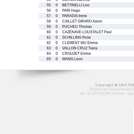
55
0
BETTINELLI Leo
56
0
PAIN Hugo
57
0
PARADIS Irene
58
0
CAILLET GIRARD Aaron
59
0
PUCHEU Thomas
60
0
CAZENAVE-LOUSTALET Paul
61
0
SCHILLING Rose
62
0
CLEMENT WU Emma
63
0
VALLON CRUZ Tiana
64
0
CROUZET Emma
65
0
WANG Leon
Copyright © 2015 FFE
Fédération Française des 
tél :
01 39 44 65 80
| contact :
con