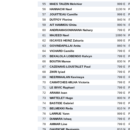
55
MAES TAUZIN Melchior
999 E
56
HANNACHI Nael
1130 N
57
JOUITTEAU Camille
999 E
58
DUTFOY Florine
940 N
59
AIT HAMMOU Ghita
990 N
60
ANDRIAMASOMANANA Nahary
799 E
61
MAJEED Nael
1080 N
62
ISCAYES HEINZ Zakaria
999 E
63
GOVINDAPILLAI Anita
860 N
64
VICHARD Camille
799 E
65
BEKALOLA LOBENGO Kalvyn
799 E
66
BOUTIN Manoe
830 N
67
CAZENAVE-LOUSTALET Paul
799 E
68
ZIKRI Iyiad
799 E
69
NEERMAALAN Kavinaya
799 E
70
CAMATCHEE-MILHA Victoria
799 E
71
LE BIVIC Raphael
799 E
72
ARAMA Ioan
799 E
73
WATTELET Hugo
800 N
74
BASTIDE Gabriel
799 E
75
BELMEKKI Reda
810 N
76
LARRUE Yann
999 E
77
DIAWARA Ishaq
799 E
78
AMMAR Line
799 E
79
GAUDICHE Benjamin
810 N