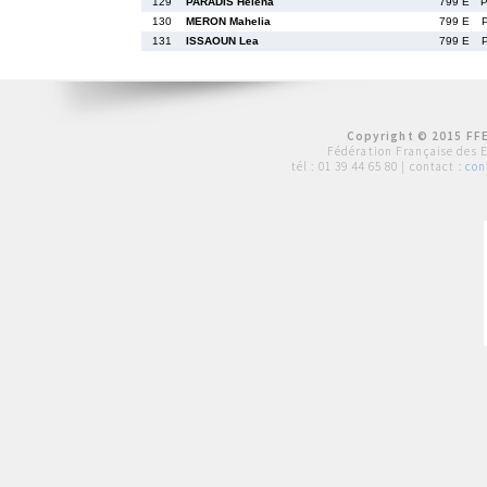
129
PARADIS Helena
799 E
130
MERON Mahelia
799 E
131
ISSAOUN Lea
799 E
Copyright © 2015 FFE
Fédération Française des 
tél :
01 39 44 65 80
| contact :
con