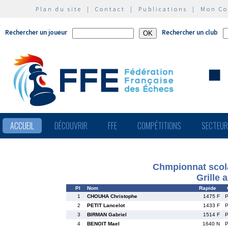
Plan du site
|
Contact
|
Publications
|
Mon C
Rechercher un joueur
Rechercher un club
ACCUEIL
DÉCOUVRIR
FFE
COMPÉTITIONS
SECTEU
Chmpionnat scola
Grille 
Pl
Nom
Rapide
1
CHOUHA Christophe
1475 F
2
PETIT Lancelot
1433 F
3
BIRMAN Gabriel
1514 F
4
BENOIT Mael
1640 N