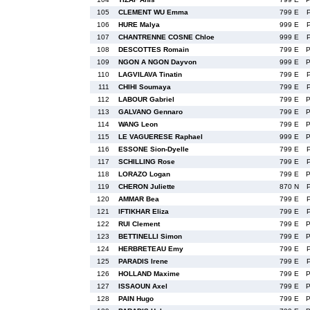
105
CLEMENT WU Emma
799 E
106
HURE Malya
999 E
107
CHANTRENNE COSNE Chloe
999 E
108
DESCOTTES Romain
799 E
109
NGON A NGON Dayvon
999 E
110
LAGVILAVA Tinatin
799 E
111
CHIHI Soumaya
799 E
112
LABOUR Gabriel
799 E
113
GALVANO Gennaro
799 E
114
WANG Leon
799 E
115
LE VAGUERESE Raphael
999 E
116
ESSONE Sion-Dyelle
799 E
117
SCHILLING Rose
799 E
118
LORAZO Logan
799 E
119
CHERON Juliette
870 N
120
AMMAR Bea
799 E
121
IFTIKHAR Eliza
799 E
122
RUI Clement
799 E
123
BETTINELLI Simon
799 E
124
HERBRETEAU Emy
799 E
125
PARADIS Irene
799 E
126
HOLLAND Maxime
799 E
127
ISSAOUN Axel
799 E
128
PAIN Hugo
799 E