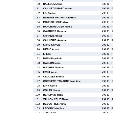
80
HALLOUM Jana
830 N
81
CAILLET GIRARD Aaron
799 E
82
LIU Yanbo
799 E
83
ETIENNE PRUVOT Charles
799 E
84
POUSSIELGUE Marc
799 E
85
DAHURON-OGER Mateo
799 E
86
GAUTHIER Oceane
799 E
87
SHAKER Amjad
800 N
88
CAILLERIE Antoine
799 E
89
SHAO Shiyun
799 E
90
MERIC Adam
799 E
91
LI Leo
980 N
92
PHAM Duy-Anh
799 E
93
GALLON Icare
799 E
94
PUCHEU Thomas
799 E
95
IRARI Yanis
799 E
96
CROUZET Emma
799 E
97
CORBIERE TAMAGNE Mathilde
999 E
98
KIRY Adele
999 E
99
COLAS Noam
999 E
100
BEAUPAIN Thea
799 E
101
VALLON CRUZ Tiana
799 E
102
DESCOTTES Anna
799 E
103
LEDOUX Mathias
799 E
104
TIZAF Anis
799 E