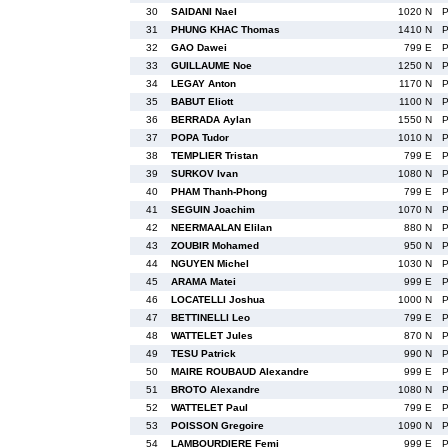
30
SAIDANI Nael
1020 N
31
PHUNG KHAC Thomas
1410 N
32
GAO Dawei
799 E
33
GUILLAUME Noe
1250 N
34
LEGAY Anton
1170 N
35
BABUT Eliott
1100 N
36
BERRADA Aylan
1550 N
37
POPA Tudor
1010 N
38
TEMPLIER Tristan
799 E
39
SURKOV Ivan
1080 N
40
PHAM Thanh-Phong
799 E
41
SEGUIN Joachim
1070 N
42
NEERMAALAN Elilan
880 N
43
ZOUBIR Mohamed
950 N
44
NGUYEN Michel
1030 N
45
ARAMA Matei
999 E
46
LOCATELLI Joshua
1000 N
47
BETTINELLI Leo
799 E
48
WATTELET Jules
870 N
49
TESU Patrick
990 N
50
MAIRE ROUBAUD Alexandre
999 E
51
BROTO Alexandre
1080 N
52
WATTELET Paul
799 E
53
POISSON Gregoire
1090 N
54
LAMBOURDIERE Femi
999 E