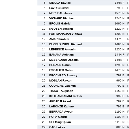
5
SIMULA Davide
1464 F
6
LAVRIC David
799 E
7
MERLEAU Jules
1570 N
8
VICHARD Nicolas
1240 N
9
BROLIS Gabriel
1060 N
10
NGUYEN Johann
1220 N
11
PATHMANABAN Vishwa
1200 N
12
AMAR Ibrahim
1471 F
13
DUCEUX ZHOU Richard
1490 N
14
LEPRINCE Antonin
1230 N
15
BANANA Achham
1444 F
16
MESSAOUDI Qassim
1454 F
17
BERAUD Gabin
1290 N
18
ESCALIER Gabin
1470 N
19
BROCHARD Amaury
799 E
20
MOSLAH Rayan
960 N
21
COURCHE Valentin
799 E
22
TISSOT Augustin
1150 N
23
KOTHANDAPANI Kirthik
999 E
24
ARBADJI Aksel
799 E
25
LARONZE Kalisto
799 E
26
BERRADA Ayour
1190 N
27
POPA Gabriel
1100 N
28
CHI Ming Quian
1110 N
29
CAO Lukas
890 N