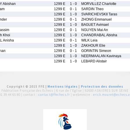
 Abishan
1299 E
1 - 0
MORVILLEZ Charlotte
iam
1299 E
0 - 1
SARDIN Theo
1299 E
1 - 0
SVARICHEVSKII Taras
nder
1299 E
0 - 1
ZHONG Emmanuel
1299 E
1 - 0
BAGUET Avimael
assim
1299 E
0 - 1
NGUYEN Mai An
h Khoi
1299 E
1 - 0
CHANDRABAL Abisha
 Anisha
1299 E
0 - 1
WILK Leia
1299 E
1 - 0
ZAKHOUR Elie
han
1299 E
0 - 1
GORINTIN Simeon
1299 E
1 - 0
NEERMAALAN Kavinaya
1299 E
1 - 0
LEBARD Alistair
Copyright © 2015 FFE |
Mentions légales
|
Protection des données
Fédération Française des Echecs |
6 rue de l'Eglise | 92600 ASNIERES SUR SEINE
01 39 44 65 80
| contact :
contact@ffechecs.fr
| webmestre :
erick.mouret@echecs.as