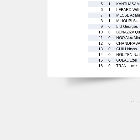
5
1
KANTHASAMY
6
1
LEBARD Will
7
1
MESSE Adam
8
1
MIHOUBI Ska
9
0
LIU Georges
10
0
BENAZIZA Qu
11
0
NGO Alex Min
12
0
CHANDRABAL
13
0
GHILI Idryss
14
0
NGUYEN Nat
15
0
GULAL Ezel
16
0
TRAN Lucie
tél :