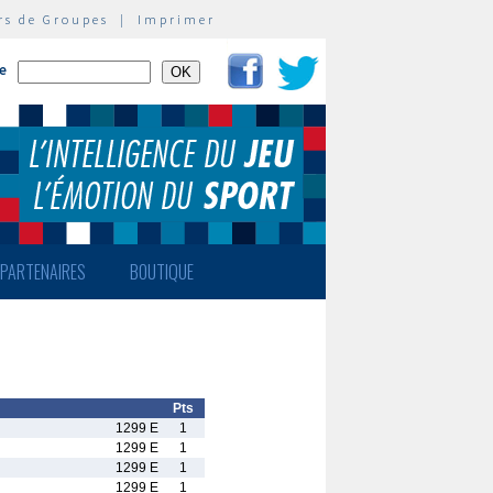
rs de Groupes
|
Imprimer
te
PARTENAIRES
BOUTIQUE
Pts
1299 E
1
1299 E
1
1299 E
1
1299 E
1