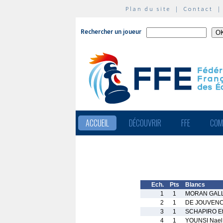
Plan du site
|
Contact
Rechercher un joueur
ACCUEIL
DÉCOUVRIR
FFE
COM
Ech.
Pts
Blancs
1
1
MORAN GALL
2
1
DE JOUVENCE
3
1
SCHAPIRO E
4
1
YOUNSI Nael