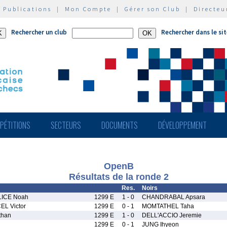
|
Publications
|
Mon Compte
|
Gérer son Club
|
Directeu
Rechercher un club
Rechercher dans le si
PÉTITIONS
SECTEURS
DOCUMENTS
DÉVELOPPEMENT
OpenB
Résultats de la ronde 2
Res.
Noirs
ICE Noah
1299 E
1 - 0
CHANDRABAL Apsara
L Victor
1299 E
0 - 1
MOMTATHEL Taha
than
1299 E
1 - 0
DELL'ACCIO Jeremie
1299 E
0 - 1
JUNG Ihyeon