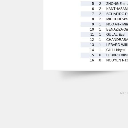
5
2
ZHONG Emma
6
2
KANTHASAMY
7
2
SCHAPIRO E
8
2
MIHOUBI Ska
9
1
NGO Alex Min
10
1
BENAZIZA Qu
11
1
GULAL Ezel
12
1
CHANDRABAL
13
1
LEBARD Will
14
1
GHILI Idryss
15
0
LEBARD Alist
16
0
NGUYEN Nat
tél :