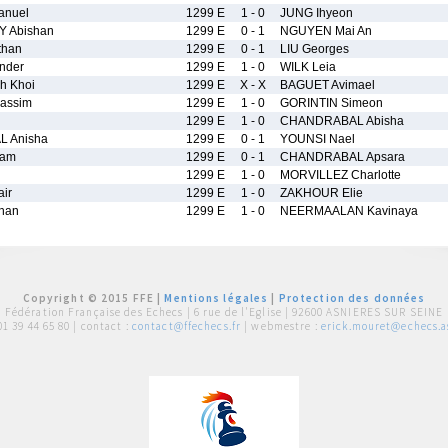
nuel
1299 E
1 - 0
JUNG Ihyeon
 Abishan
1299 E
0 - 1
NGUYEN Mai An
than
1299 E
0 - 1
LIU Georges
nder
1299 E
1 - 0
WILK Leia
h Khoi
1299 E
X - X
BAGUET Avimael
assim
1299 E
1 - 0
GORINTIN Simeon
1299 E
1 - 0
CHANDRABAL Abisha
 Anisha
1299 E
0 - 1
YOUNSI Nael
iam
1299 E
0 - 1
CHANDRABAL Apsara
1299 E
1 - 0
MORVILLEZ Charlotte
air
1299 E
1 - 0
ZAKHOUR Elie
han
1299 E
1 - 0
NEERMAALAN Kavinaya
Copyright © 2015 FFE |
Mentions légales
|
Protection des données
Fédération Française des Echecs |
6 rue de l'Eglise | 92600 ASNIERES SUR SEINE
01 39 44 65 80
| contact :
contact@ffechecs.fr
| webmestre :
erick.mouret@echecs.as