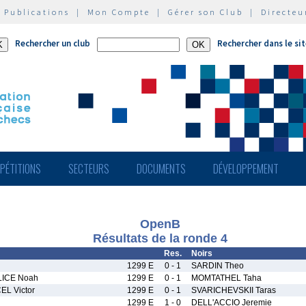
|
Publications
|
Mon Compte
|
Gérer son Club
|
Directeu
Rechercher un club
Rechercher dans le si
PÉTITIONS
SECTEURS
DOCUMENTS
DÉVELOPPEMENT
OpenB
Résultats de la ronde 4
Res.
Noirs
1299 E
0 - 1
SARDIN Theo
ICE Noah
1299 E
0 - 1
MOMTATHEL Taha
L Victor
1299 E
0 - 1
SVARICHEVSKII Taras
1299 E
1 - 0
DELL'ACCIO Jeremie