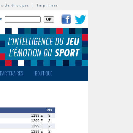
rs de Groupes
|
Imprimer
te
PARTENAIRES
BOUTIQUE
Pts
1299 E
3
1299 E
3
1299 E
2
1299 E
2