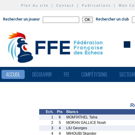
Plan du site
|
Contact
|
Publications
|
Mon C
Rechercher un joueur
Rechercher un club
ACCUEIL
DÉCOUVRIR
FFE
COMPÉTITIONS
SECTEU
R
Ech.
Pts
Blancs
1
6
MOMTATHEL Taha
2
5
MORAN GALLICE Noah
3
4
LIU Georges
4
4
MIHOUBI Skander