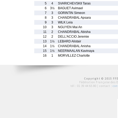
5
4
SVARICHEVSKII Taras
6
3½
BAGUET Avimael
7
3
GORINTIN Simeon
8
3
CHANDRABAL Apsara
9
3
WILK Leia
10
3
NGUYEN Mai An
11
2
CHANDRABAL Abisha
12
2
DELL'ACCIO Jeremie
13
1½
LEBARD Alistair
14
1½
CHANDRABAL Anisha
15
1½
NEERMAALAN Kavinaya
16
1
MORVILLEZ Charlotte
Copyright © 2015 FFE
Fédération Française des 
tél :
01 39 44 65 80
| contact :
con