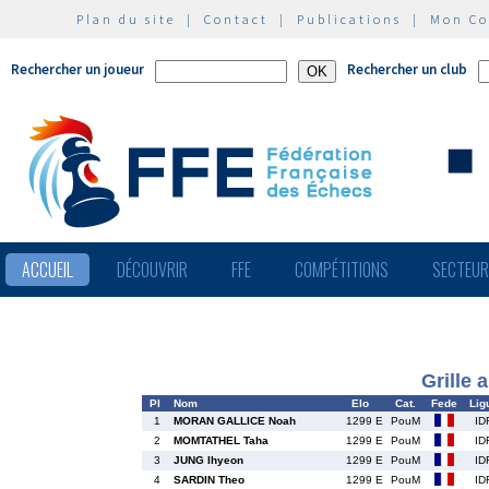
Plan du site
|
Contact
|
Publications
|
Mon C
Rechercher un joueur
Rechercher un club
ACCUEIL
DÉCOUVRIR
FFE
COMPÉTITIONS
SECTEU
Grille 
Pl
Nom
Elo
Cat.
Fede
Lig
1
MORAN GALLICE Noah
1299 E
PouM
ID
2
MOMTATHEL Taha
1299 E
PouM
ID
3
JUNG Ihyeon
1299 E
PouM
ID
4
SARDIN Theo
1299 E
PouM
ID