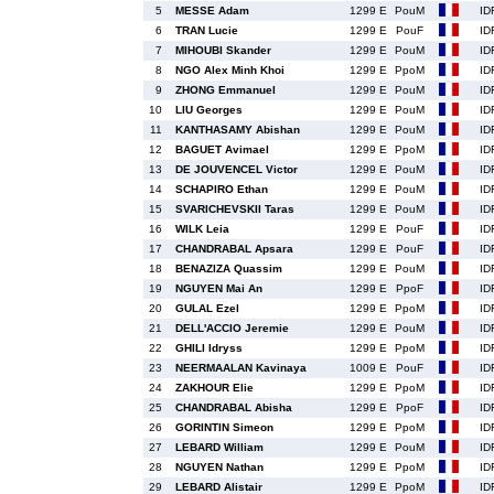
5
MESSE Adam
1299 E
PouM
ID
6
TRAN Lucie
1299 E
PouF
ID
7
MIHOUBI Skander
1299 E
PouM
ID
8
NGO Alex Minh Khoi
1299 E
PpoM
ID
9
ZHONG Emmanuel
1299 E
PouM
ID
10
LIU Georges
1299 E
PouM
ID
11
KANTHASAMY Abishan
1299 E
PouM
ID
12
BAGUET Avimael
1299 E
PpoM
ID
13
DE JOUVENCEL Victor
1299 E
PouM
ID
14
SCHAPIRO Ethan
1299 E
PouM
ID
15
SVARICHEVSKII Taras
1299 E
PouM
ID
16
WILK Leia
1299 E
PouF
ID
17
CHANDRABAL Apsara
1299 E
PouF
ID
18
BENAZIZA Quassim
1299 E
PouM
ID
19
NGUYEN Mai An
1299 E
PpoF
ID
20
GULAL Ezel
1299 E
PpoM
ID
21
DELL'ACCIO Jeremie
1299 E
PouM
ID
22
GHILI Idryss
1299 E
PpoM
ID
23
NEERMAALAN Kavinaya
1009 E
PouF
ID
24
ZAKHOUR Elie
1299 E
PpoM
ID
25
CHANDRABAL Abisha
1299 E
PpoF
ID
26
GORINTIN Simeon
1299 E
PpoM
ID
27
LEBARD William
1299 E
PouM
ID
28
NGUYEN Nathan
1299 E
PpoM
ID
29
LEBARD Alistair
1299 E
PpoM
ID