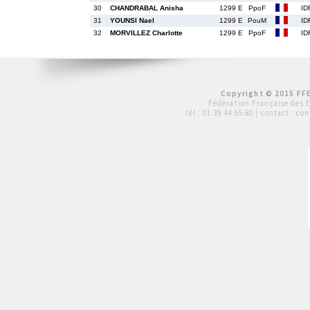
30
CHANDRABAL Anisha
1299 E
PpoF
ID
31
YOUNSI Nael
1299 E
PouM
ID
32
MORVILLEZ Charlotte
1299 E
PpoF
ID
Copyright © 2015 FFE
Fédération Française des 
tél :
01 39 44 65 80
| contact :
con