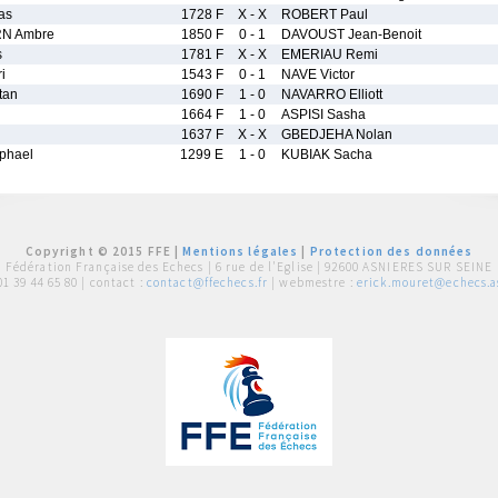
as
1728 F
X - X
ROBERT Paul
N Ambre
1850 F
0 - 1
DAVOUST Jean-Benoit
s
1781 F
X - X
EMERIAU Remi
i
1543 F
0 - 1
NAVE Victor
tan
1690 F
1 - 0
NAVARRO Elliott
1664 F
1 - 0
ASPISI Sasha
1637 F
X - X
GBEDJEHA Nolan
phael
1299 E
1 - 0
KUBIAK Sacha
Copyright © 2015 FFE |
Mentions légales
|
Protection des données
Fédération Française des Echecs |
6 rue de l'Eglise | 92600 ASNIERES SUR SEINE
01 39 44 65 80
| contact :
contact@ffechecs.fr
| webmestre :
erick.mouret@echecs.as