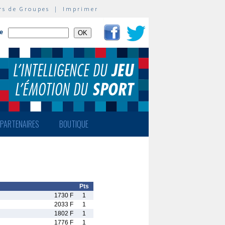
rs de Groupes
|
Imprimer
te
PARTENAIRES
BOUTIQUE
Pts
1730 F
1
2033 F
1
1802 F
1
1776 F
1