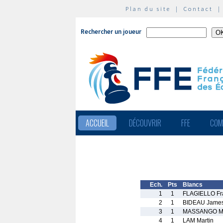
Plan du site
|
Contact
Rechercher un joueur
ACCUEIL
DÉCOUVRIR
FFE
COM
Ech.
Pts
Blancs
1
1
FLAGIELLO Fr
2
1
BIDEAU Jame
3
1
MASSANGO M
4
1
LAM Martin