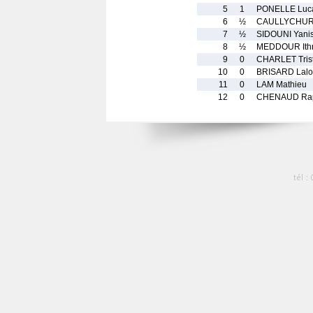
5
1
PONELLE Luc
6
½
CAULLYCHUR
7
½
SIDOUNI Yani
8
½
MEDDOUR Ithr
9
0
CHARLET Tris
10
0
BRISARD Lalo
11
0
LAM Mathieu
12
0
CHENAUD Ra
tél :