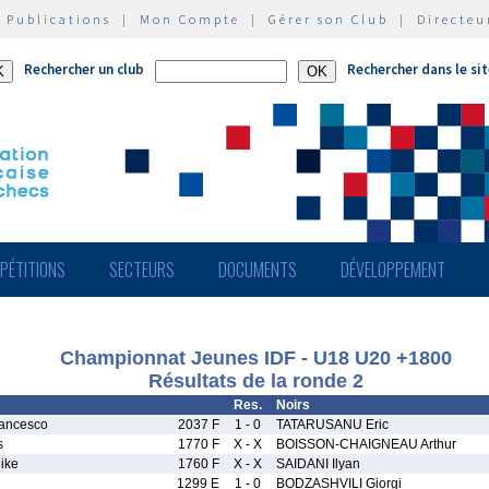
|
Publications
|
Mon Compte
|
Gérer son Club
|
Directeu
Rechercher un club
Rechercher dans le si
PÉTITIONS
SECTEURS
DOCUMENTS
DÉVELOPPEMENT
Championnat Jeunes IDF - U18 U20 +1800
Résultats de la ronde 2
Res.
Noirs
ancesco
2037 F
1 - 0
TATARUSANU Eric
s
1770 F
X - X
BOISSON-CHAIGNEAU Arthur
ike
1760 F
X - X
SAIDANI Ilyan
1299 E
1 - 0
BODZASHVILI Giorgi