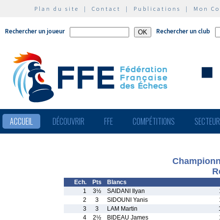
Plan du site
|
Contact
|
Publications
|
Mon C
Rechercher un joueur
Rechercher un club
ACCUEIL
DÉCOUVRIR
FFE
COMPÉTITIONS
SECTEU
Championna
R
Ech.
Pts
Blancs
1
3½
SAIDANI Ilyan
2
3
SIDOUNI Yanis
3
3
LAM Martin
4
2½
BIDEAU James