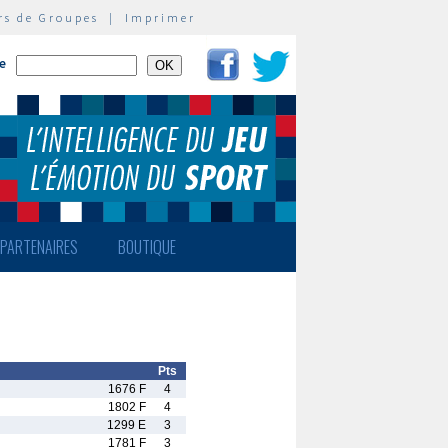
rs de Groupes
|
Imprimer
te
PARTENAIRES
BOUTIQUE
Pts
1676 F
4
1802 F
4
1299 E
3
1781 F
3