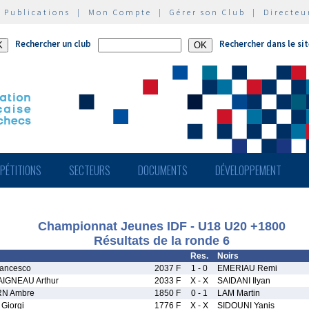
|
Publications
|
Mon Compte
|
Gérer son Club
|
Directeu
Rechercher un club
Rechercher dans le si
PÉTITIONS
SECTEURS
DOCUMENTS
DÉVELOPPEMENT
Championnat Jeunes IDF - U18 U20 +1800
Résultats de la ronde 6
Res.
Noirs
ancesco
2037 F
1 - 0
EMERIAU Remi
IGNEAU Arthur
2033 F
X - X
SAIDANI Ilyan
N Ambre
1850 F
0 - 1
LAM Martin
Giorgi
1776 F
X - X
SIDOUNI Yanis