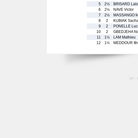
5
2½
BRISARD Lal
6
2½
NAVE Victor
7
2½
MASSANGO M
8
2
KUBIAK Sach
9
2
PONELLE Luc
10
2
GBEDJEHA No
11
1½
LAM Mathieu
12
1½
MEDDOUR Ithr
tél :