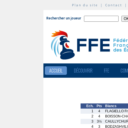
Plan du site
|
Contact
Rechercher un joueur
ACCUEIL
DÉCOUVRIR
FFE
COM
Ech.
Pts
Blancs
1
4
FLAGIELLO Fr
2
4
BOISSON-CHA
3
3½
CAULLYCHUR
4
3
BODZASHVILI 