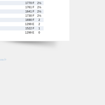
1770 F
2½
1761 F
2½
1641 F
2½
1730 F
2½
1690 F
2
1299 E
2
1522 F
1
1299 E
0
so.fr