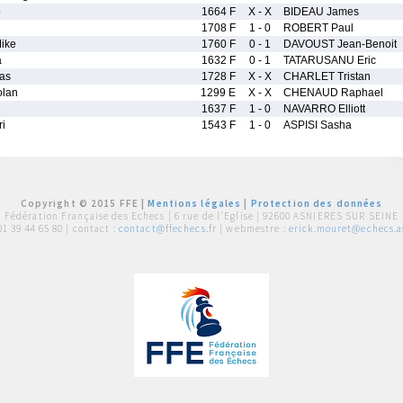
o
1664 F
X - X
BIDEAU James
1708 F
1 - 0
ROBERT Paul
ike
1760 F
0 - 1
DAVOUST Jean-Benoit
a
1632 F
0 - 1
TATARUSANU Eric
as
1728 F
X - X
CHARLET Tristan
lan
1299 E
X - X
CHENAUD Raphael
1637 F
1 - 0
NAVARRO Elliott
i
1543 F
1 - 0
ASPISI Sasha
Copyright © 2015 FFE |
Mentions légales
|
Protection des données
Fédération Française des Echecs |
6 rue de l'Eglise | 92600 ASNIERES SUR SEINE
01 39 44 65 80
| contact :
contact@ffechecs.fr
| webmestre :
erick.mouret@echecs.as