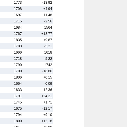
1773
-13,92
1708
+4,94
1697
-11,48
1715
-2,56
1684
1564
1767
+18,77
1835
+9,87
1783
-5,21
1666
1618
1718
-5,22
1790
1742
1700
-18,86
1806
+0,15
1664
-0,09
1633
-12,36
1791
+24,21
1745
+1,71
1675
-12,17
1794
+9,10
1800
+12,18