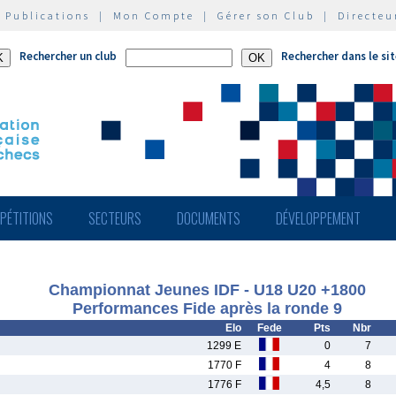
|
Publications
|
Mon Compte
|
Gérer son Club
|
Directeu
Rechercher un club
Rechercher dans le si
PÉTITIONS
SECTEURS
DOCUMENTS
DÉVELOPPEMENT
Championnat Jeunes IDF - U18 U20 +1800
Performances Fide après la ronde 9
Elo
Fede
Pts
Nbr
1299 E
0
7
1770 F
4
8
1776 F
4,5
8