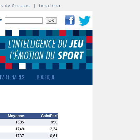
rs de Groupes
|
Imprimer
te
PARTENAIRES
BOUTIQUE
Moyenne
Gain/Perf
1635
958
1749
-2,34
1737
+0,61