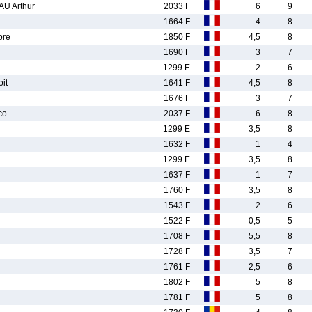
U Arthur
2033 F
6
9
1664 F
4
8
re
1850 F
4,5
8
1690 F
3
7
1299 E
2
6
it
1641 F
4,5
8
1676 F
3
7
co
2037 F
6
8
1299 E
3,5
8
1632 F
1
4
1299 E
3,5
8
1637 F
1
7
1760 F
3,5
8
1543 F
2
6
1522 F
0,5
5
1708 F
5,5
8
1728 F
3,5
7
1761 F
2,5
6
1802 F
5
8
1781 F
5
8