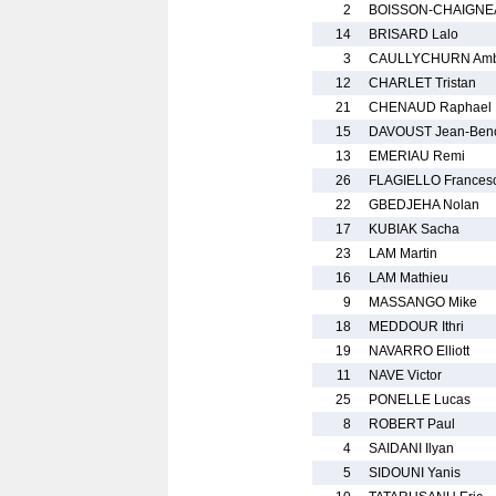
2
BOISSON-CHAIGNEA
14
BRISARD Lalo
3
CAULLYCHURN Amb
12
CHARLET Tristan
21
CHENAUD Raphael
15
DAVOUST Jean-Beno
13
EMERIAU Remi
26
FLAGIELLO Frances
22
GBEDJEHA Nolan
17
KUBIAK Sacha
23
LAM Martin
16
LAM Mathieu
9
MASSANGO Mike
18
MEDDOUR Ithri
19
NAVARRO Elliott
11
NAVE Victor
25
PONELLE Lucas
8
ROBERT Paul
4
SAIDANI Ilyan
5
SIDOUNI Yanis