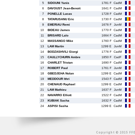
5
SIDOUNI Yanis
1781 F
CadM
6
DAVOUST Jean-Benoit
1641 F
CadM
7
PONELLE Lucas
1728 F
CadM
8
TATARUSANU Eric
1730 F
CadM
9
EMERIAU Remi
1676 F
JunM
10
BIDEAU James
1770 F
CadM
11
BRISARD Lalo
1664 F
CadM
12
MASSANGO Mike
1760 F
CadM
13
LAM Martin
1299 E
JunM
14
BODZASHVILI Giorgi
1776 F
CadM
15
CAULLYCHURN Ambre
1850 F
CadF
16
CHARLET Tristan
1690 F
CadM
17
ROBERT Paul
1761 F
JunM
18
GBEDJEHA Nolan
1299 E
CadM
19
MEDDOUR Ithri
1543 F
CadM
20
CHENAUD Raphael
1299 E
CadM
21
LAM Mathieu
1637 F
JunM
22
NAVARRO Elliott
1522 F
CadM
23
KUBIAK Sacha
1632 F
CadM
24
ASPISI Sasha
1299 E
CadM
Copyright © 2015 FFE