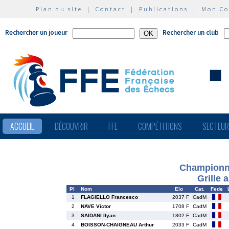
Plan du site
|
Contact
|
Publications
|
Mon C
Rechercher un joueur
Rechercher un club
ACCUEIL
DÉCOUVRIR
FFE
COMPÉTITIONS
SECTEU
Championna
Grille 
Pl
Nom
Elo
Cat.
Fede
1
FLAGIELLO Francesco
2037 F
CadM
2
NAVE Victor
1708 F
CadM
3
SAIDANI Ilyan
1802 F
CadM
4
BOISSON-CHAIGNEAU Arthur
2033 F
CadM