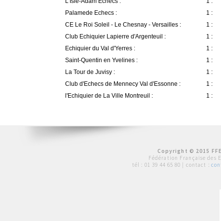
L'Isle-Adam Echecs :
1 :
Palamede Echecs :
1 :
CE Le Roi Soleil - Le Chesnay - Versailles :
1 :
Club Echiquier Lapierre d'Argenteuil :
1 :
Echiquier du Val d'Yerres :
1 :
Saint-Quentin en Yvelines :
1 :
La Tour de Juvisy :
1 :
Club d'Echecs de Mennecy Val d'Essonne :
1 :
l'Echiquier de La Ville Montreuil :
1 :
Copyright © 2015 FFE
Fédération Française des 
tél :
01 39 44 65 80
| contact :
con