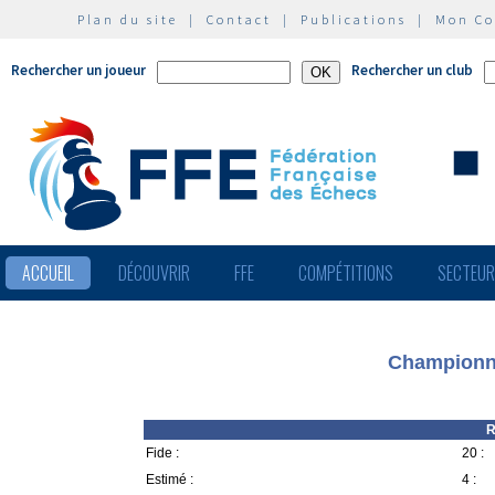
Plan du site
|
Contact
|
Publications
|
Mon C
Rechercher un joueur
Rechercher un club
ACCUEIL
DÉCOUVRIR
FFE
COMPÉTITIONS
SECTEU
Championna
R
Fide :
20 :
Estimé :
4 :