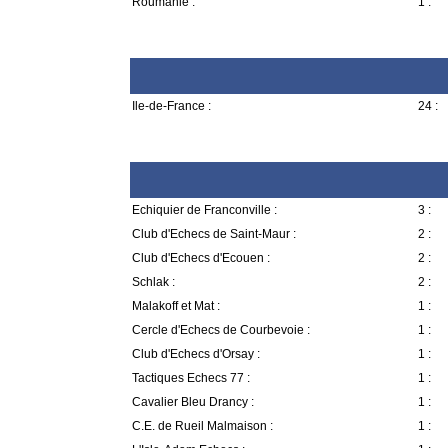
Roumanie :
1 :
Ile-de-France :
24 :
Echiquier de Franconville :
3 :
Club d'Echecs de Saint-Maur :
2 :
Club d'Echecs d'Ecouen :
2 :
Schlak :
2 :
Malakoff et Mat :
1 :
Cercle d'Echecs de Courbevoie :
1 :
Club d'Echecs d'Orsay :
1 :
Tactiques Echecs 77 :
1 :
Cavalier Bleu Drancy :
1 :
C.E. de Rueil Malmaison :
1 :