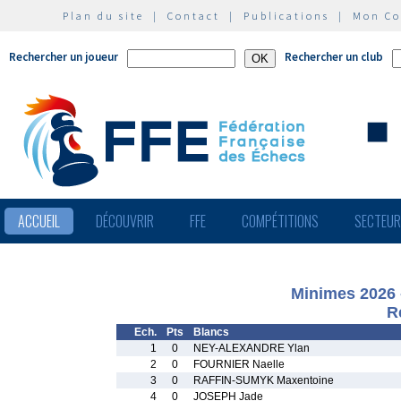
Plan du site
|
Contact
|
Publications
|
Mon C
Rechercher un joueur
Rechercher un club
ACCUEIL
DÉCOUVRIR
FFE
COMPÉTITIONS
SECTEU
Minimes 2026 
R
Ech.
Pts
Blancs
1
0
NEY-ALEXANDRE Ylan
2
0
FOURNIER Naelle
3
0
RAFFIN-SUMYK Maxentoine
4
0
JOSEPH Jade