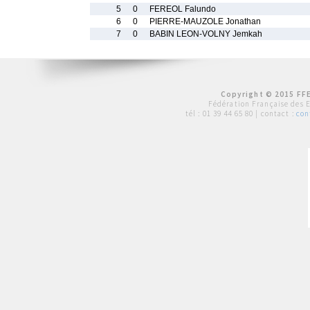
5
0
FEREOL Falundo
6
0
PIERRE-MAUZOLE Jonathan
7
0
BABIN LEON-VOLNY Jemkah
Copyright © 2015 FFE
Fédération Française des 
tél :
01 39 44 65 80
| contact :
con