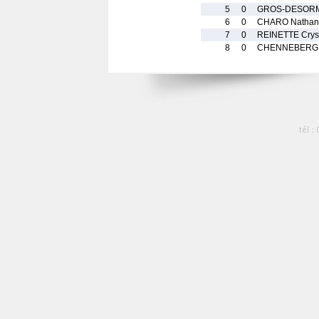
5
0
GROS-DESORM
6
0
CHARO Nathan
7
0
REINETTE Crys
8
0
CHENNEBERG
tél :