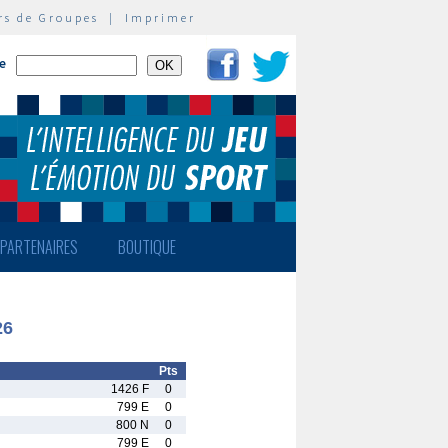
rs de Groupes
|
Imprimer
te
PARTENAIRES
BOUTIQUE
26
Pts
1426 F
0
799 E
0
800 N
0
799 E
0