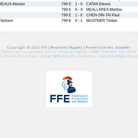
EAUX Alexian
799 E
1 - 0
CATAN Eleora
799 E
X - X
MEALLARES Marilou
799 E
1 - 0
CHEN-SIN-TAI Paul
 Noham
799 E
0 - 1
WUSTNER Tristan
Copyright © 2015 FFE |
Mentions légales
|
Protection des données
Fédération Française des Echecs |
6 rue de l'Eglise | 92600 ASNIERES SUR SEINE
01 39 44 65 80
| contact :
contact@ffechecs.fr
| webmestre :
erick.mouret@echecs.as