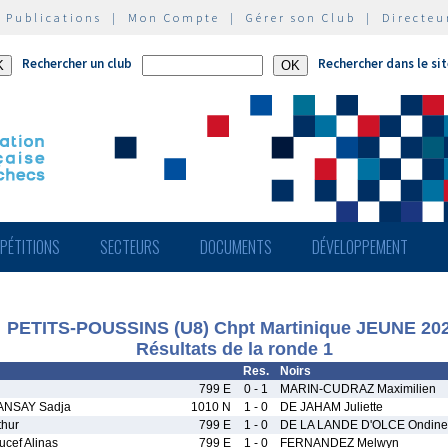
|
Publications
|
Mon Compte
|
Gérer son Club
|
Directeu
Rechercher un club
Rechercher dans le si
PÉTITIONS
SECTEURS
DOCUMENTS
DÉVELOPPEMENT
PETITS-POUSSINS (U8) Chpt Martinique JEUNE 20
Résultats de la ronde 1
Res.
Noirs
799 E
0 - 1
MARIN-CUDRAZ Maximilien
NSAY Sadja
1010 N
1 - 0
DE JAHAM Juliette
hur
799 E
1 - 0
DE LA LANDE D'OLCE Ondine
ef Alinas
799 E
1 - 0
FERNANDEZ Melwyn