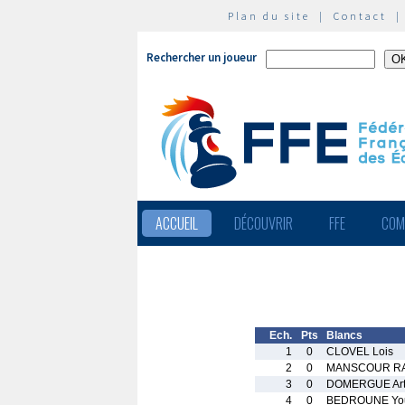
Plan du site
|
Contact
Rechercher un joueur
ACCUEIL
DÉCOUVRIR
FFE
COM
Ech.
Pts
Blancs
1
0
CLOVEL Lois
2
0
MANSCOUR RA
3
0
DOMERGUE Art
4
0
BEDROUNE Youc