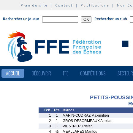
Plan du site
|
Contact
|
Publications
|
Mon C
Rechercher un joueur
Rechercher un club
ACCUEIL
DÉCOUVRIR
FFE
COMPÉTITIONS
SECTEU
PETITS-POUSSINS
R
Ech.
Pts
Blancs
1
1
MARIN-CUDRAZ Maximilien
2
1
GROS-DESORMEAUX Alexian
3
1
WUSTNER Tristan
4
½
MEALLARES Marilou