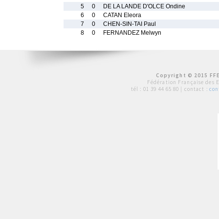
5
0
DE LA LANDE D'OLCE Ondine
6
0
CATAN Eleora
7
0
CHEN-SIN-TAI Paul
8
0
FERNANDEZ Melwyn
Copyright © 2015 FFE
Fédération Française des 
tél :
01 39 44 65 80
| contact :
con