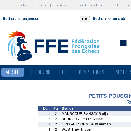
Plan du site
|
Contact
|
Publications
|
Mon C
Rechercher un joueur
Rechercher un club
ACCUEIL
DÉCOUVRIR
FFE
COMPÉTITIONS
SECTEU
PETITS-POUSSINS
R
Ech.
Pts
Blancs
1
2
MANSCOUR RANSAY Sadja
2
2
BEDROUNE Youcef Alinas
3
2
GROS-DESORMEAUX Alexian
4
2
WUSTNER Tristan