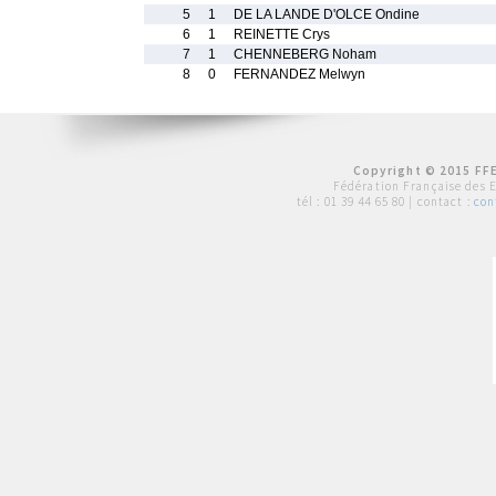
5
1
DE LA LANDE D'OLCE Ondine
6
1
REINETTE Crys
7
1
CHENNEBERG Noham
8
0
FERNANDEZ Melwyn
Copyright © 2015 FFE
Fédération Française des 
tél :
01 39 44 65 80
| contact :
con